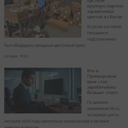
пустили
крупную партию
зараженных
цветов из Китая
В срезах кустовой
гвоздики и
подсолнечника
был обнаружен западный цветочный трипс
сегодня, 19:25
Кто в
Приморском
крае стал
зарабатывать
больше: ответ
По данным
аналитиков hh.ru,
за первые шесть
месяцев 2026 года зарплатные предложения в регионе
заметно подросли