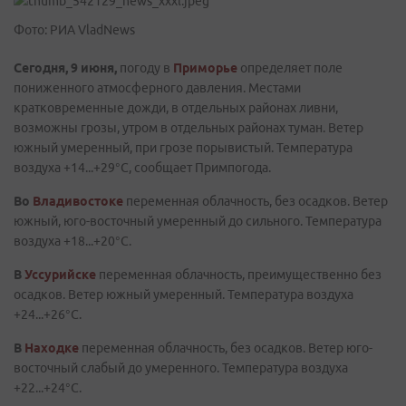
Фото: РИА VladNews
Сегодня, 9 июня,
погоду в
Приморье
определяет поле
пониженного атмосферного давления. Местами
кратковременные дожди, в отдельных районах ливни,
возможны грозы, утром в отдельных районах туман. Ветер
южный умеренный, при грозе порывистый. Температура
воздуха +14...+29°C, сообщает Примпогода.
Во
Владивостоке
переменная облачность, без осадков. Ветер
южный, юго-восточный умеренный до сильного. Температура
воздуха +18...+20°C.
В
Уссурийске
переменная облачность, преимущественно без
осадков. Ветер южный умеренный. Температура воздуха
+24...+26°C.
В
Находке
переменная
облачность, без осадков. Ветер юго-
восточный слабый до умеренного. Температура воздуха
+22...+24°C.