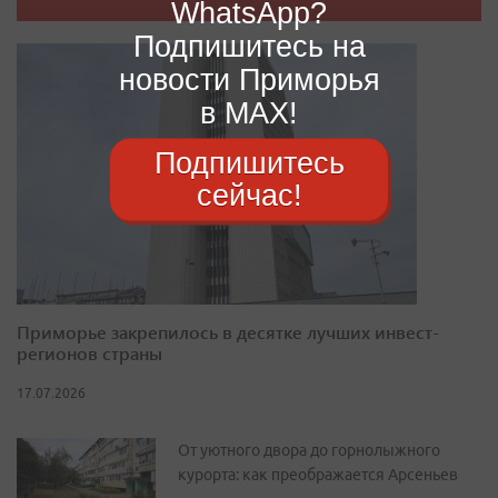
WhatsApp?
Подпишитесь на
новости Приморья
в MAX!
Подпишитесь
сейчас!
Приморье закрепилось в десятке лучших инвест-
регионов страны
17.07.2026
От уютного двора до горнолыжного
курорта: как преображается Арсеньев