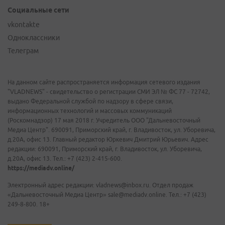
Социальные сети
vkontakte
Одноклассники
Телеграм
На данном сайте распространяется информация сетевого издания
"VLADNEWS" - свидетельство о регистрации СМИ ЭЛ № ФС 77 - 72742,
выдано Федеральной службой по надзору в сфере связи,
информационных технологий и массовых коммуникаций
(Роскомнадзор) 17 мая 2018 г. Учредитель ООО "Дальневосточный
Медиа Центр". 690091, Приморский край, г. Владивосток, ул. Уборевича,
д.20А, офис 13. Главный редактор Юркевич Дмитрий Юрьевич. Адрес
редакции: 690091, Приморский край, г. Владивосток, ул. Уборевича,
д.20А, офис 13. Тел.: +7 (423) 2-415-600.
https://mediadv.online/
Электронный адрес редакции: vladnews@inbox.ru. Отдел продаж
«Дальневосточный Медиа Центр» sale@mediadv.online. Тел.: +7 (423)
249-8-800. 18+