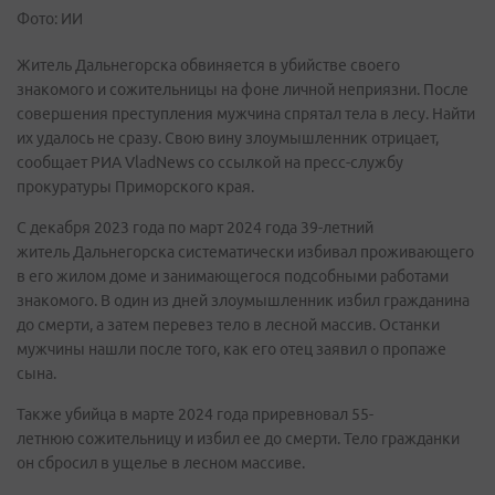
Фото: ИИ
Житель
Дальнегорска обвиняется в убийстве своего
знакомого и сожительницы на фоне личной неприязни. После
совершения преступления мужчина спрятал тела в лесу. Найти
их удалось не сразу. Свою вину злоумышленник отрицает,
сообщает РИА VladNews со ссылкой на пресс-службу
прокуратуры Приморского края.
С декабря 2023 года по март 2024 года 39-летний
житель Дальнегорска систематически избивал проживающего
в его жилом доме и занимающегося подсобными работами
знакомого. В один из дней злоумышленник избил гражданина
до смерти, а затем перевез тело в лесной массив. Останки
мужчины нашли после того, как его отец заявил о пропаже
сына.
Также убийца в марте 2024 года приревновал 55-
летнюю сожительницу и избил ее до смерти. Тело гражданки
он сбросил в ущелье в лесном массиве.