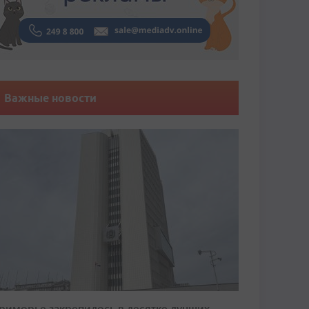
Важные новости
риморье закрепилось в десятке лучших