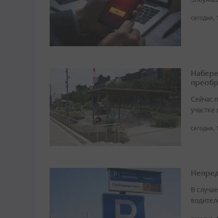
сегодня, 
Набере
преобр
Сейчас 
участке
сегодня, 
Непред
В случа
водител