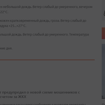
н небольшой дождь. Ветер слабый до умеренного, вечером
+22°C.
можен кратковременный дождь, гроза. Ветер слабый до
духа +25...+27°C.
льшой дождь. Ветер слабый до умеренного. Температура
ние дня.
т предупредил о новой схеме мошенников с
счетом за ЖКХ
П
ленники рассылают сообщения о возврате переплаты