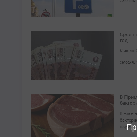
сегодня, 
Средня
год
К июлю 
сегодня, 
В Прим
бактер
В мясе 
бактери
Пр
норму в 