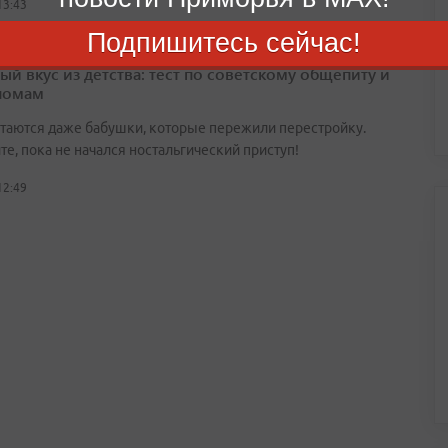
13:43
Подпишитесь сейчас!
ый вкус из детства: тест по советскому общепиту и
номам
утаются даже бабушки, которые пережили перестройку.
е, пока не начался ностальгический приступ!
12:49