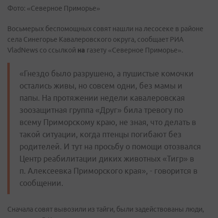
Фото: «Северное Приморье»
Восьмерых беспомощных совят нашли на лесосеке в районе
села Синегорье Кавалеровского округа,
сообщает РИА
VladNews со ссылкой
на
газету «Северное Приморье».
«Гнездо было разрушено, а пушистые комочки
остались живы, но совсем одни, без мамы и
папы. На протяжении недели кавалеровская
зоозащитная группа «Друг» била тревогу по
всему Приморскому краю, не зная, что делать в
такой ситуации, когда птенцы погибают без
родителей. И тут на просьбу о помощи отозвался
Центр реабилитации диких животных «Тигр» в
п. Алексеевка Приморского края», - говорится в
сообщении.
Сначала совят вывозили из тайги, были задействованы люди,