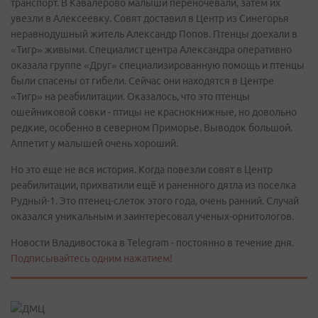
транспорт. В Кавалерово малыши переночевали, затем их
увезли в Алексеевку. Совят доставил в Центр из Синегорья
неравнодушный житель Александр Попов. Птенцы доехали в
«Тигр» живыми. Специалист центра Александра оперативно
оказала группе «Друг» специализированную помощь и птенцы
были спасены от гибели. Сейчас они находятся в Центре
«Тигр» на реабилитации. Оказалось, что это птенцы
ошейниковой совки - птицы не краснокнижные, но довольно
редкие, особенно в северном Приморье. Выводок большой.
Аппетит у малышей очень хороший.
Но это еще не вся история. Когда повезли совят в Центр
реабилитации, прихватили ещё и раненного дятла из поселка
Рудный-1. Это птенец-слеток этого года, очень ранний. Случай
оказался уникальным и заинтересовал ученых-орнитологов.
Новости Владивостока в Telegram - постоянно в течение дня.
Подписывайтесь одним нажатием!