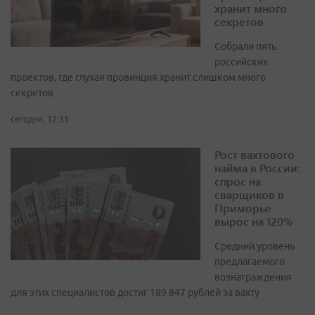
хранит много
секретов
Собрали пять
российских
проектов, где глухая провинция хранит слишком много
секретов
сегодня, 12:31
Рост вахтового
найма в России:
спрос на
сварщиков в
Приморье
вырос на 120%
Средний уровень
предлагаемого
вознаграждения
для этих специалистов достиг 189 847 рублей за вахту