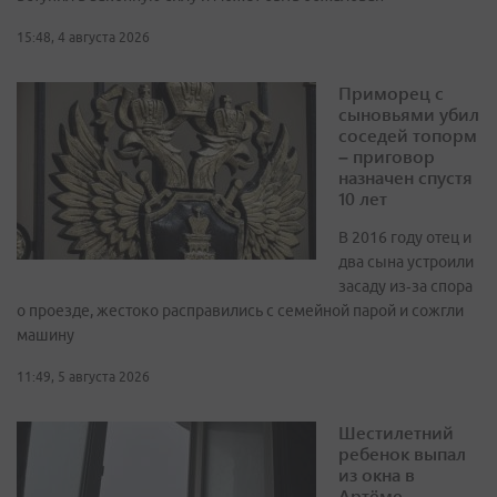
15:48, 4 августа 2026
Приморец с
сыновьями убил
соседей топорм
– приговор
назначен спустя
10 лет
В 2016 году отец и
два сына устроили
засаду из‑за спора
о проезде, жестоко расправились с семейной парой и сожгли
машину
11:49, 5 августа 2026
Шестилетний
ребенок выпал
из окна в
Артёме