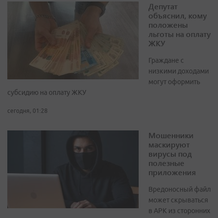
Депутат
объяснил, кому
положены
льготы на оплату
ЖКУ
Граждане с
низкими доходами
могут оформить
субсидию на оплату ЖКУ
сегодня, 01:28
Мошенники
маскируют
вирусы под
полезные
приложения
Вредоносный файл
может скрываться
в APK из сторонних