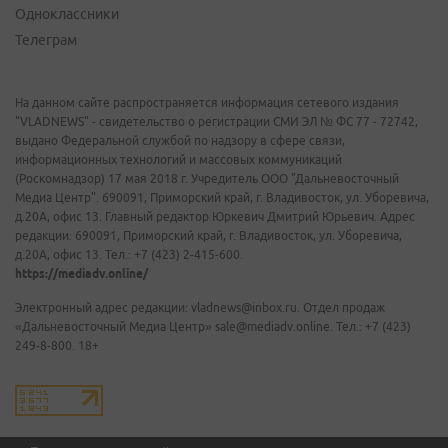
Одноклассники
Телеграм
На данном сайте распространяется информация сетевого издания
"VLADNEWS" - свидетельство о регистрации СМИ ЭЛ № ФС 77 - 72742,
выдано Федеральной службой по надзору в сфере связи,
информационных технологий и массовых коммуникаций
(Роскомнадзор) 17 мая 2018 г. Учредитель ООО "Дальневосточный
Медиа Центр". 690091, Приморский край, г. Владивосток, ул. Уборевича,
д.20А, офис 13. Главный редактор Юркевич Дмитрий Юрьевич. Адрес
редакции: 690091, Приморский край, г. Владивосток, ул. Уборевича,
д.20А, офис 13. Тел.: +7 (423) 2-415-600.
https://mediadv.online/
Электронный адрес редакции: vladnews@inbox.ru. Отдел продаж
«Дальневосточный Медиа Центр» sale@mediadv.online. Тел.: +7 (423)
249-8-800. 18+