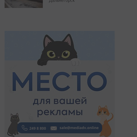
Дальнегорск