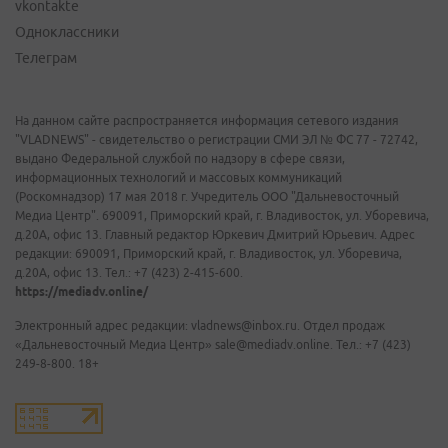
vkontakte
Одноклассники
Телеграм
На данном сайте распространяется информация сетевого издания
"VLADNEWS" - свидетельство о регистрации СМИ ЭЛ № ФС 77 - 72742,
выдано Федеральной службой по надзору в сфере связи,
информационных технологий и массовых коммуникаций
(Роскомнадзор) 17 мая 2018 г. Учредитель ООО "Дальневосточный
Медиа Центр". 690091, Приморский край, г. Владивосток, ул. Уборевича,
д.20А, офис 13. Главный редактор Юркевич Дмитрий Юрьевич. Адрес
редакции: 690091, Приморский край, г. Владивосток, ул. Уборевича,
д.20А, офис 13. Тел.: +7 (423) 2-415-600.
https://mediadv.online/
Электронный адрес редакции: vladnews@inbox.ru. Отдел продаж
«Дальневосточный Медиа Центр» sale@mediadv.online. Тел.: +7 (423)
249-8-800. 18+