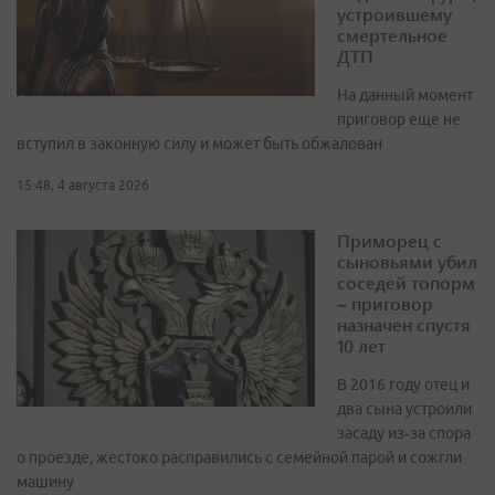
устроившему
смертельное
ДТП
На данный момент
приговор еще не
вступил в законную силу и может быть обжалован
15:48, 4 августа 2026
Приморец с
сыновьями убил
соседей топорм
– приговор
назначен спустя
10 лет
В 2016 году отец и
два сына устроили
засаду из‑за спора
о проезде, жестоко расправились с семейной парой и сожгли
машину