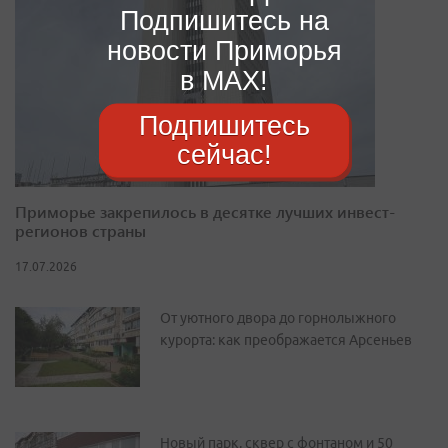
Подпишитесь на
новости Приморья
в MAX!
Подпишитесь
сейчас!
Приморье закрепилось в десятке лучших инвест-
регионов страны
17.07.2026
От уютного двора до горнолыжного
курорта: как преображается Арсеньев
Новый парк, сквер с фонтаном и 50