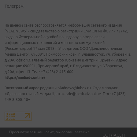
Телеграм
На данном сайте распространяется информация сетевого издания
"VLADNEWS" - свидетельство о регистрации СМИ ЭЛ № ФС 77 - 72742,
выдано Федеральной службой по надзору в сфере связи,
информационных технологий и массовых коммуникаций
(Роскомнадзор) 17 мая 2018 г. Учредитель ООО "Дальневосточный
Медиа Центр". 690091, Приморский край, г. Владивосток, ул. Уборевича,
д.20А, офис 13. Главный редактор Юркевич Дмитрий Юрьевич. Адрес
редакции: 690091, Приморский край, г. Владивосток, ул. Уборевича,
д.20А, офис 13. Тел.: +7 (423) 2-415-600.
https://mediadv.online/
Электронный адрес редакции: vladnews@inbox.ru. Отдел продаж
«Дальневосточный Медиа Центр» sale@mediadv.online. Тел.: +7 (423)
249-8-800. 18+
Просматривая наш сайт, вы соглашаетесь с
СОГЛАСЕН