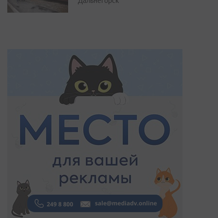
Дальнегорск