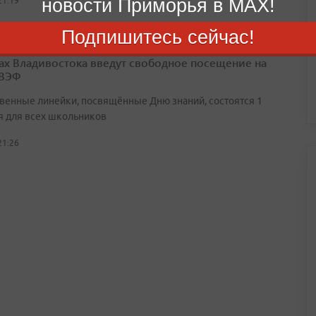
новости Приморья в MAX!
21:19
Подпишитесь сейчас!
ах Владивостока введут свободное посещение на
 ВЭФ
венные линейки, посвящённые Дню знаний, состоятся 1
я для всех школьников
21:26