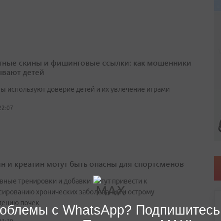
тные скины и фишинговые ссылки: как мошенники
вают детей
ы используют доверие детей и их увлечение играми
22:07
н и креатин могут быть опасны для спортсменов
вные тренировки и добавки могут привести к
сированию хронических заболеваний и острому
ению почек
облемы с WhatsApp? Подпишитесь