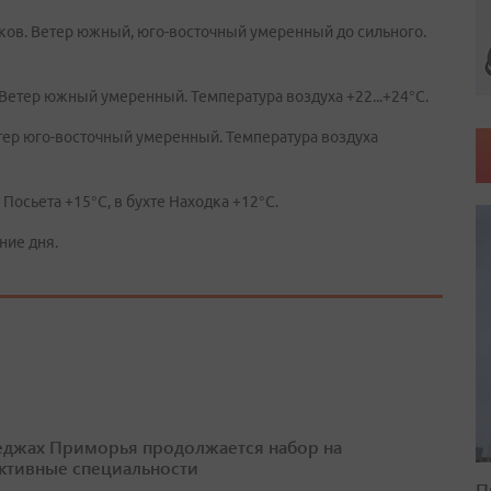
ков. Ветер южный, юго-восточный умеренный до сильного.
 Ветер южный умеренный. Температура воздуха +22...+24°C.
етер юго-восточный умеренный. Температура воздуха
Посьета +15°C, в бухте Находка +12°C.
ние дня.
еджах Приморья продолжается набор на
ктивные специальности
П