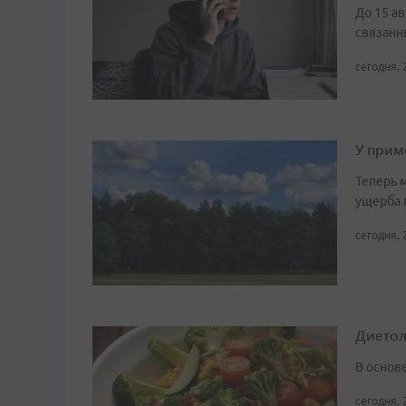
До 15 а
связанн
сегодня, 
У прим
Теперь 
ущерба 
сегодня, 
Диетоло
В основ
сегодня, 