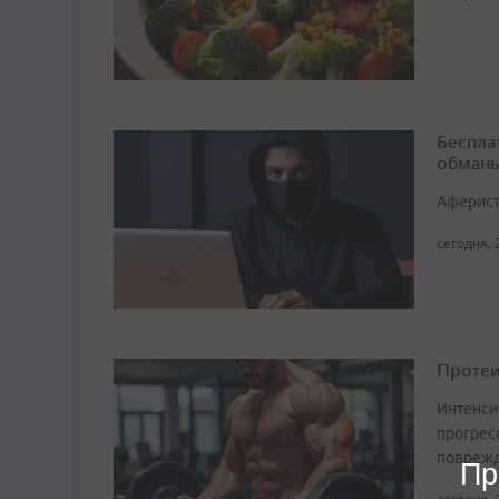
Беспла
обманы
Аферист
сегодня, 
Протеи
Интенси
прогрес
поврежд
Пр