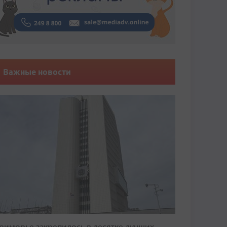
Важные новости
риморье закрепилось в десятке лучших