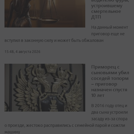
устроившему
смертельное
ДТП
На данный момент
приговор еще не
вступил в законную силу и может быть обжалован
15:48, 4 августа 2026
Приморец с
сыновьями убил
соседей топорм
– приговор
назначен спустя
10 лет
В 2016 году отец и
два сына устроили
засаду из‑за спора
о проезде, жестоко расправились с семейной парой и сожгли
машину