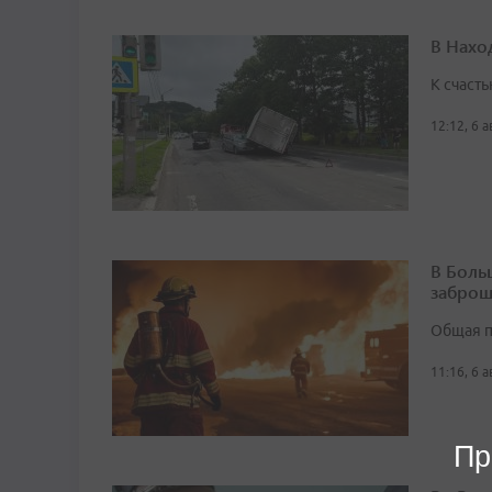
В Нахо
К счасть
12:12, 6 
В Боль
заброш
Общая п
11:16, 6 
Пр