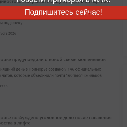
дивостоке задержали женщину с крупной партией
иков
Подпишитесь сейчас!
ние племянники, которые находились с ней в квартире,
ы под опеку
вгуста 2026
орье предупредили о новой схеме мошенников
дняшний день в Приморье создано 9 146 официальных
 чатов, которые объединили почти 160 тысяч жильцов
09:16
орье возбуждено уголовное дело после нападения
ростка в лифте