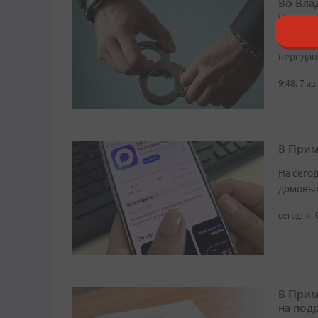
Во Вла
наркот
Малолет
передан
9:48, 7 а
В Прим
На сего
домовых
сегодня, 
В Прим
на под