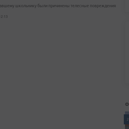
авшему школьнику были причинены телесные повреждения
12:13
Ф
2