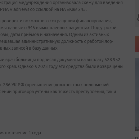
инистрация медучреждения организовала схему для введения
РИА VladNews со ссылкой на ИА «Кам 24».
 проверок и возможного сокращения финансирования,
емы данные о 945 вымышленных пациентах. Под угрозой
зы, даты приёмов и назначения. Одним из активных
вмещавшая административную должность с работой лор-
вных записей в базу данных.
й врач больницы подписал документы на выплату 528 952
го края. Однако в 2023 году эти средства были возвращены
ст. 286 УК РФ (превышение должностных полномочий
ении приговора учтены как тяжесть преступления, так и
ях в течение 1 года.
П