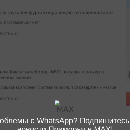
дке грузовой фургон опрокинулся и повредил авто
ю, пострадавших нет
августа 2026
шом Камне огнеборцы МЧС потушили пожар в
енном здании
лощадь возгорания составила около 160 квадратных метров
августа 2026
облемы с WhatsApp? Подпишитесь
новости Приморья в MAX!