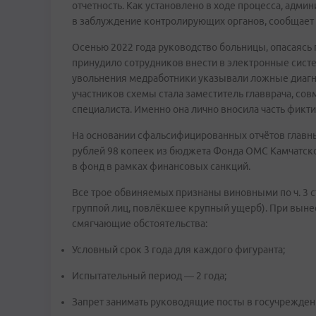
отчетность. Как установлено в ходе процесса, адм
в заблуждение контролирующих органов, сообщает 
Осенью 2022 года руководство больницы, опасаясь
принудило сотрудников внести в электронные сист
увольнения медработники указывали ложные диагно
участников схемы стала заместитель главврача, со
специалиста. Именно она лично вносила часть фикти
На основании сфальсифицированных отчётов главны
рублей 98 копеек из бюджета Фонда ОМС Камчатско
в фонд в рамках финансовых санкций.
Все трое обвиняемых признаны виновными по ч. 3 
группой лиц, повлёкшее крупный ущерб). При вынес
смягчающие обстоятельства:
Условный срок 3 года для каждого фигуранта;
Испытательный период — 2 года;
Запрет занимать руководящие посты в госучреждени