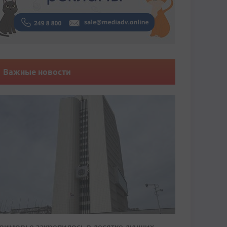
Важные новости
риморье закрепилось в десятке лучших