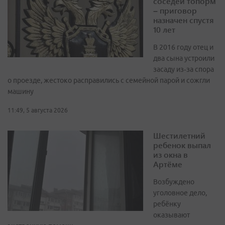
соседей топорм
– приговор
назначен спустя
10 лет
В 2016 году отец и
два сына устроили
засаду из‑за спора
о проезде, жестоко расправились с семейной парой и сожгли
машину
11:49, 5 августа 2026
Шестилетний
ребенок выпал
из окна в
Артёме
Возбуждено
уголовное дело,
ребёнку
оказывают