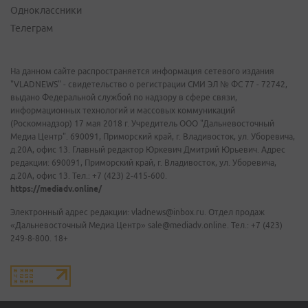
Одноклассники
Телеграм
На данном сайте распространяется информация сетевого издания
"VLADNEWS" - свидетельство о регистрации СМИ ЭЛ № ФС 77 - 72742,
выдано Федеральной службой по надзору в сфере связи,
информационных технологий и массовых коммуникаций
(Роскомнадзор) 17 мая 2018 г. Учредитель ООО "Дальневосточный
Медиа Центр". 690091, Приморский край, г. Владивосток, ул. Уборевича,
д.20А, офис 13. Главный редактор Юркевич Дмитрий Юрьевич. Адрес
редакции: 690091, Приморский край, г. Владивосток, ул. Уборевича,
д.20А, офис 13. Тел.: +7 (423) 2-415-600.
https://mediadv.online/
Электронный адрес редакции: vladnews@inbox.ru. Отдел продаж
«Дальневосточный Медиа Центр» sale@mediadv.online. Тел.: +7 (423)
249-8-800. 18+