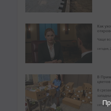
Как ух
откров
Чаще вс
сегодня, 
В Прим
цветов
В среза
западны
Пр
сегодня, 