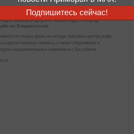
Подпишитесь сейчас!
 парк, школы и дороги: каким будет «Город
ый» во Владивостоке
явятся не только дома, но четыре торговых центра, кафе,
ы и другие нужные сервисы, а также спортивные и
турно-оздоровительные комплексы с бассейном
20:20