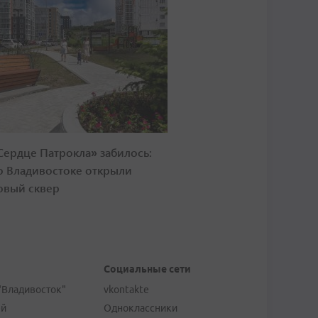
Сердце Патрокла» забилось:
о Владивостоке открыли
овый сквер
Социальные сети
"Владивосток"
vkontakte
ей
Одноклассники