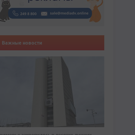
Важные новости
риморье закрепилось в десятке лучших