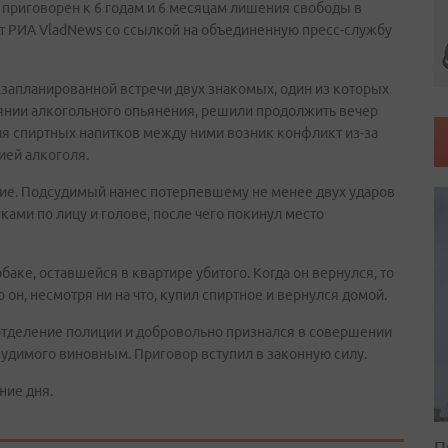
 приговорен к 6 годам и 6 месяцам лишения свободы в
т РИА VladNews со ссылкой на объединенную пресс-службу
незапланированной встречи двух знакомых, один из которых
янии алкогольного опьянения, решили продолжить вечер
тия спиртных напитков между ними возник конфликт из-за
ией алкоголя.
ие. Подсудимый нанес потерпевшему не менее двух ударов
ками по лицу и голове, после чего покинул место
аке, оставшейся в квартире убитого. Когда он вернулся, то
 он, несмотря ни на что, купил спиртное и вернулся домой.
отделение полиции и добровольно признался в совершении
удимого виновным. Приговор вступил в законную силу.
ние дня.
П