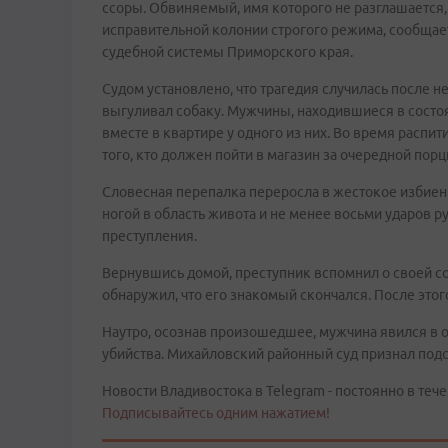
ссоры. Обвиняемый, имя которого не разглашается,
исправительной колонии строгого режима, сообщае
судебной системы Приморского края.
Судом установлено, что трагедия случилась после 
выгуливал собаку. Мужчины, находившиеся в состо
вместе в квартире у одного из них. Во время распи
того, кто должен пойти в магазин за очередной порц
Словесная перепалка переросла в жестокое избиен
ногой в область живота и не менее восьми ударов ру
преступления.
Вернувшись домой, преступник вспомнил о своей соб
обнаружил, что его знакомый скончался. После этого
Наутро, осознав произошедшее, мужчина явился в 
убийства. Михайловский районный суд признал подс
Новости Владивостока в Telegram - постоянно в тече
Подписывайтесь одним нажатием!