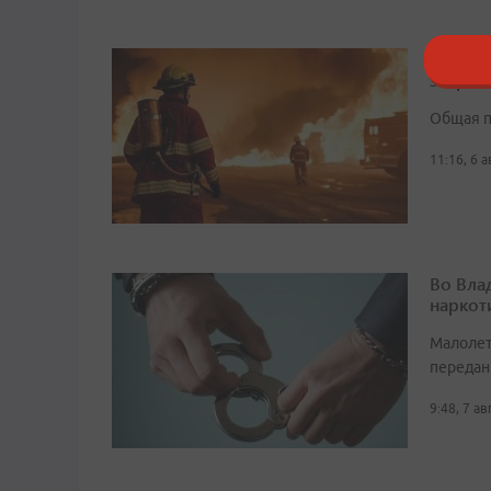
В Боль
заброш
Общая п
11:16, 6 
Во Вла
наркот
Малолет
передан
9:48, 7 а