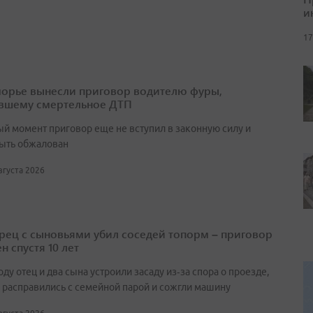
и
17
орье вынесли приговор водителю фуры,
вшему смертельное ДТП
ый момент приговор еще не вступил в законную силу и
ыть обжалован
августа 2026
ец с сыновьями убил соседей топорм – приговор
н спустя 10 лет
оду отец и два сына устроили засаду из‑за спора о проезде,
 расправились с семейной парой и сожгли машину