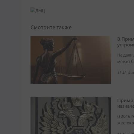
Смотрите также
В Прим
устрои
На данн
может б
15:48, 4 
Примор
назначе
В 2016 г
жестоко