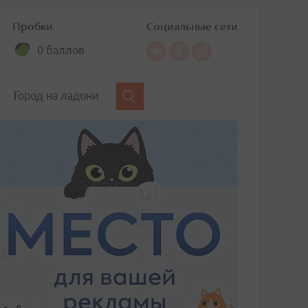
Пробки
Социальные сети
0 баллов
Город на ладони