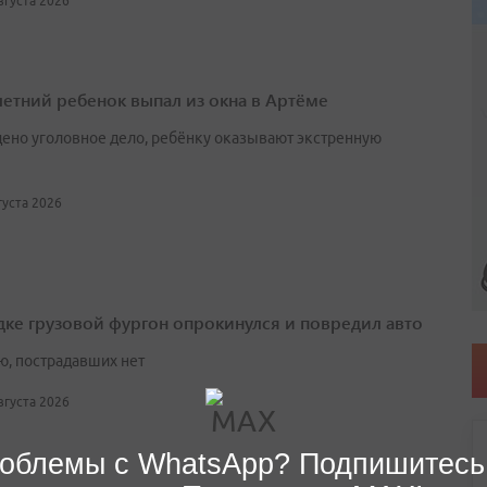
августа 2026
етний ребенок выпал из окна в Артёме
ено уголовное дело, ребёнку оказывают экстренную
вгуста 2026
дке грузовой фургон опрокинулся и повредил авто
ю, пострадавших нет
августа 2026
облемы с WhatsApp? Подпишитесь