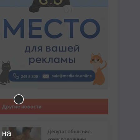
Другие новости
Депутат объяснил,
 на
кому положены