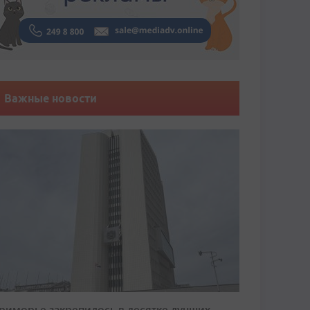
Важные новости
риморье закрепилось в десятке лучших