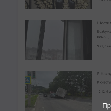
11:49, 5 
Шестил
Возбужд
помощь
9:21, 6 а
В Нахо
К счасть
12:12, 6 
Пр