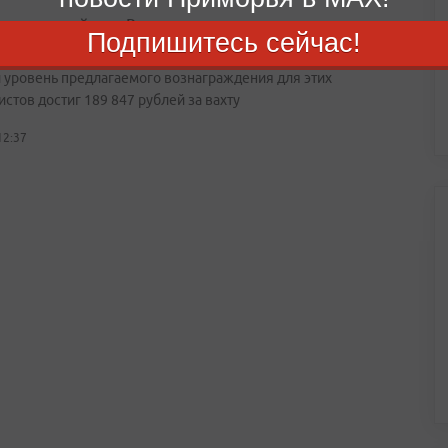
ахтового найма в России: спрос на сварщиков в
Подпишитесь сейчас!
ье вырос на 120%
 уровень предлагаемого вознаграждения для этих
стов достиг 189 847 рублей за вахту
12:37