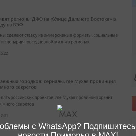
ивят регионы ДФО на «Улице Дальнего Востока» в
оду на ВЭФ
ны сделают ставку на иммерсивные форматы, социальные
 и сценарии повседневной жизни в регионах
15:22
таежных городков: сериалы, где глухая провинция
 много секретов
пять российских проектов, где глухая провинция хранит
 много секретов
12:31
облемы с WhatsApp? Подпишитесь
новости Приморья в MAX!