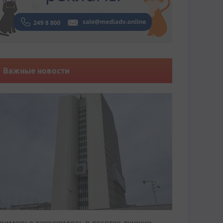
Важные новости
риморье закрепилось в десятке лучших