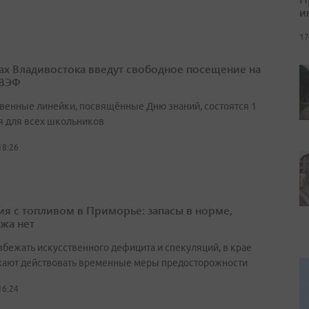
и
17
ах Владивостока введут свободное посещение на
 ВЭФ
венные линейки, посвящённые Дню знаний, состоятся 1
я для всех школьников
18:26
ия с топливом в Приморье: запасы в норме,
жа нет
збежать искусственного дефицита и спекуляций, в крае
ают действовать временные меры предосторожности
16:24