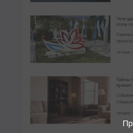
Чем уд
этом г
Павильо
проекты
сегодня, 
Тайны 
хранит
Собрали 
слишком
сегодня, 
Пр