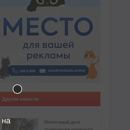
Другие новости
 на
Ипотечный долг
приморцев превысил