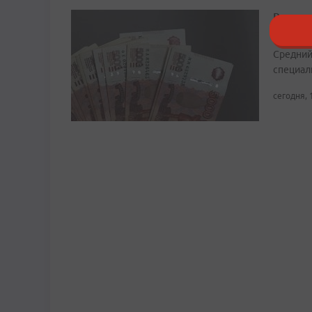
Рост в
Примор
Средний
специали
сегодня, 