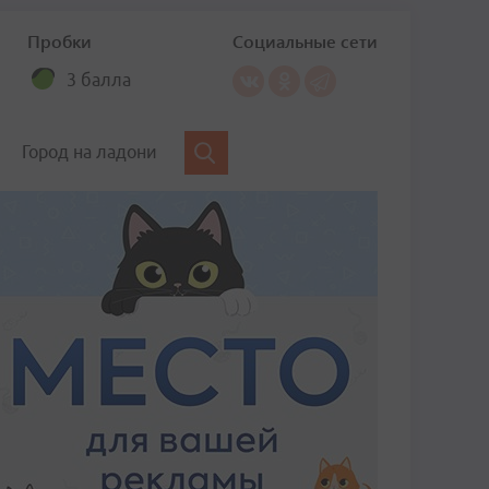
Пробки
Социальные сети
3 балла
Город на ладони