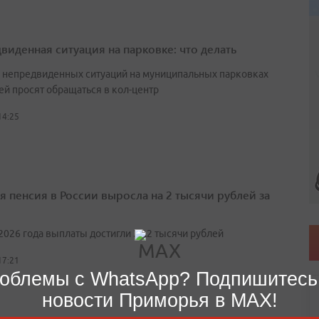
виденная ситуация на парковке: что делать
е непредвиденных ситуаций на муниципальных парковках
ей просят обращаться в кол-центр
14:25
я пенсия в России выросла на 2 тысячи рублей за
2026 года выплаты достигли 27,2 тысячи рублей
17:21
облемы с WhatsApp? Подпишитесь
новости Приморья в MAX!