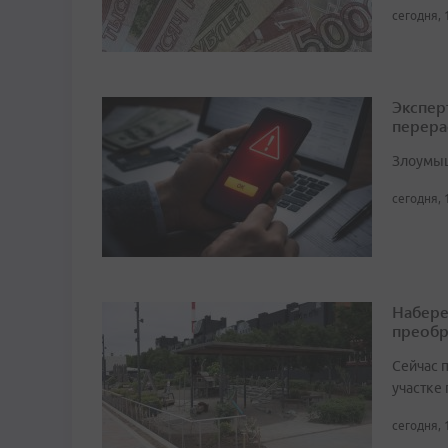
сегодня, 
Экспер
перера
Злоумыш
сегодня, 
Набере
преобр
Сейчас 
участке
сегодня, 