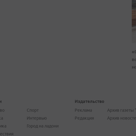
«
в
н
и
Издательство
во
Спорт
Реклама
Архив газеты 
ка
Интервью
Редакция
Архив новост
ика
Город на ладони
ествия