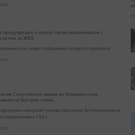
и
18:33
17
т предупредил о новой схеме мошенников с
счетом за ЖКХ
ленники рассылают сообщения о возврате переплаты
16:07
жная Спортивной гавани во Владивостоке
ажается быстрее плана
подрядчики завершают укладку брусчатки, бетонирование на
 по направлению к ТЭЦ-1
15:22