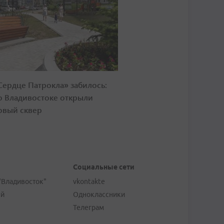
Сердце Патрокла» забилось:
о Владивостоке открыли
овый сквер
Социальные сети
"Владивосток"
vkontakte
ей
Одноклассники
Телеграм