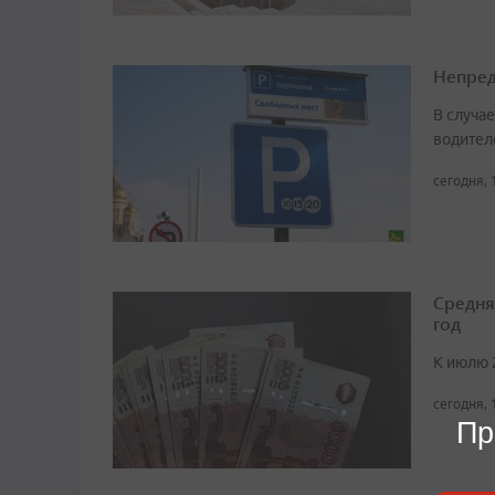
Непред
В случа
водител
сегодня, 
Средня
год
К июлю 
сегодня, 
Пр