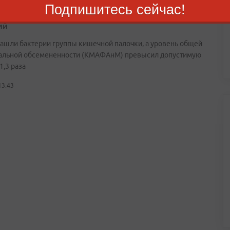
Подпишитесь сейчас!
орье забраковали партию свинины из-за опасных
ий
нашли бактерии группы кишечной палочки, а уровень общей
альной обсемененности (КМАФАнМ) превысил допустимую
1,3 раза
13:43