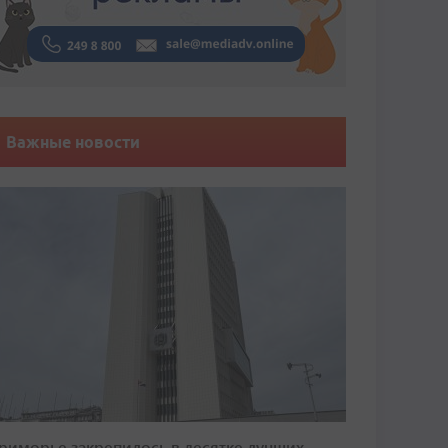
Важные новости
риморье закрепилось в десятке лучших