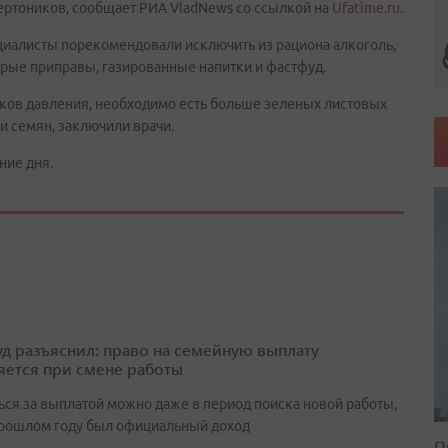
ертоников, сообщает РИА VladNews со ссылкой на
Ufatime.ru.
иалисты порекомендовали исключить из рациона алкоголь,
трые приправы, газированные напитки и фастфуд.
чков давления, необходимо есть больше зеленых листовых
и семян, заключили врачи.
ние дня.
д разъяснил: право на семейную выплату
яется при смене работы
ься за выплатой можно даже в период поиска новой работы,
прошлом году был официальный доход
П