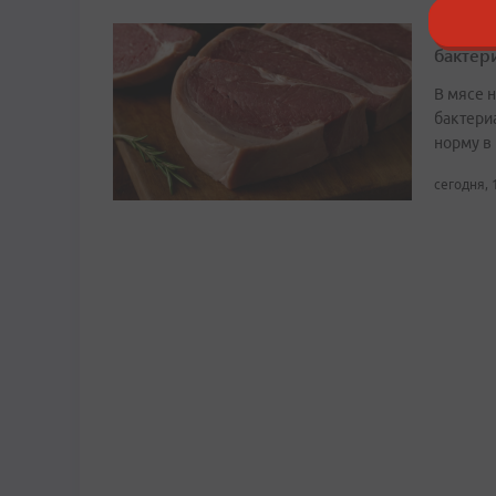
В Прим
бактер
В мясе 
бактери
норму в 
сегодня, 