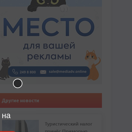
Другие новости
 на
Туристический налог
принёс Приморью