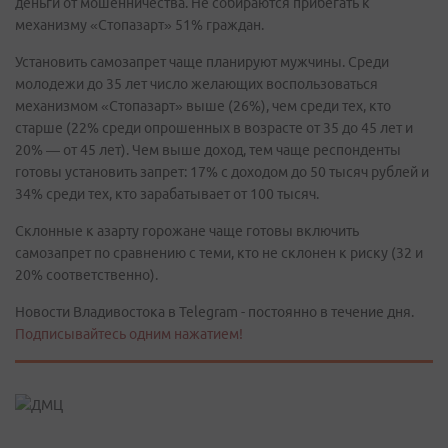
деньги от мошенничества. Не собираются прибегать к
механизму «Стопазарт» 51% граждан.
Установить самозапрет чаще планируют мужчины. Среди
молодежи до 35 лет число желающих воспользоваться
механизмом «Стопазарт» выше (26%), чем среди тех, кто
старше (22% среди опрошенных в возрасте от 35 до 45 лет и
20% — от 45 лет). Чем выше доход, тем чаще респонденты
готовы установить запрет: 17% с доходом до 50 тысяч рублей и
34% среди тех, кто зарабатывает от 100 тысяч.
Склонные к азарту горожане чаще готовы включить
самозапрет по сравнению с теми, кто не склонен к риску (32 и
20% соответственно).
Новости Владивостока в Telegram - постоянно в течение дня.
Подписывайтесь одним нажатием!