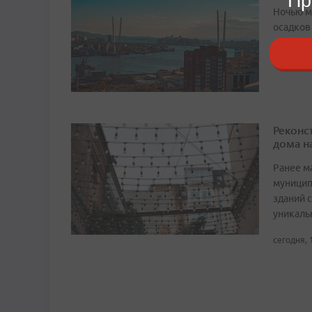
Пр
Ночью м
осадков
сегодня, 
Реконс
дома н
Ранее м
муницип
зданий 
уникаль
сегодня, 