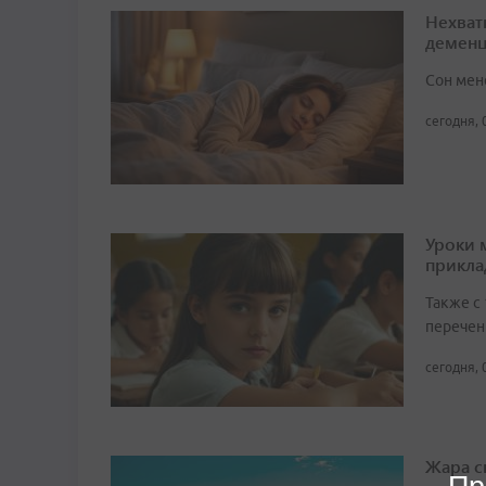
Нехват
демен
Сон мен
сегодня, 
Уроки 
прикл
Также с
перечен
сегодня, 
Жара с