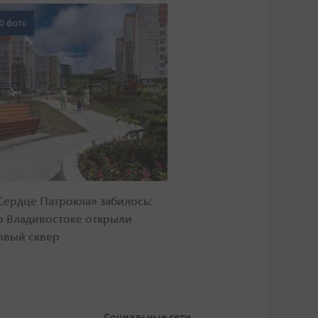
0 фото
Сердце Патрокла» забилось:
о Владивостоке открыли
овый сквер
Социальные сети