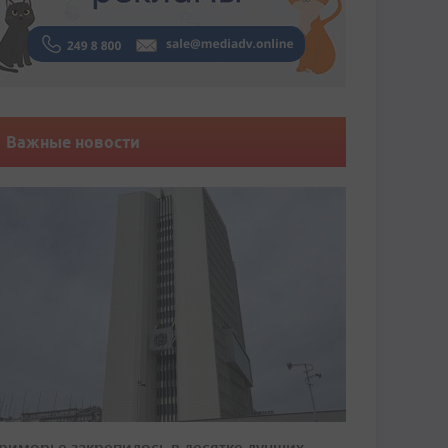
Важные новости
риморье закрепилось в десятке лучших