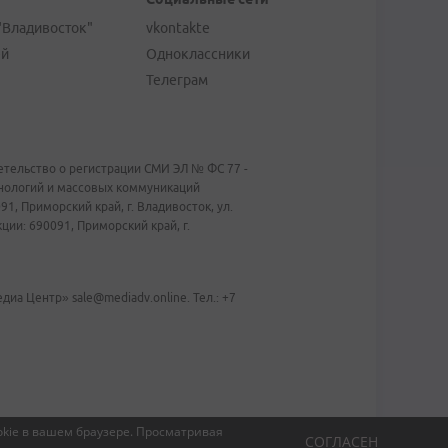
"Владивосток"
vkontakte
ей
Одноклассники
Телеграм
тельство о регистрации СМИ ЭЛ № ФС 77 -
хнологий и массовых коммуникаций
1, Приморский край, г. Владивосток, ул.
ии: 690091, Приморский край, г.
иа Центр» sale@mediadv.online. Тел.: +7
kie в вашем браузере.
Просматривая
СОГЛАСЕН