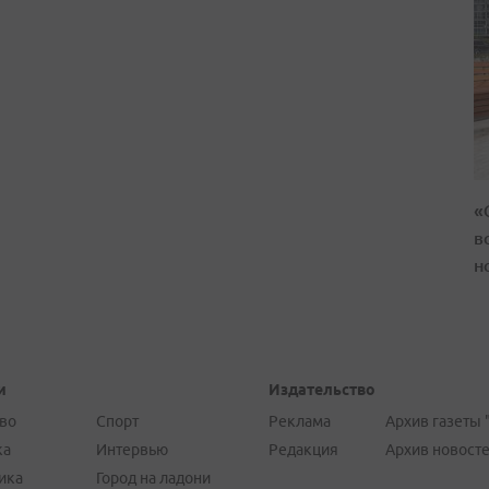
«
в
н
и
Издательство
во
Спорт
Реклама
Архив газеты 
ка
Интервью
Редакция
Архив новост
ика
Город на ладони