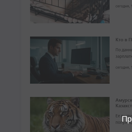
сегодня, 
Кто в 
По данн
зарплат
сегодня, 
Амурск
Казахс
Ее выпу
Пр
популяц