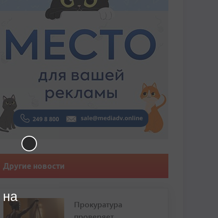
Другие новости
 на
Прокуратура
проверяет