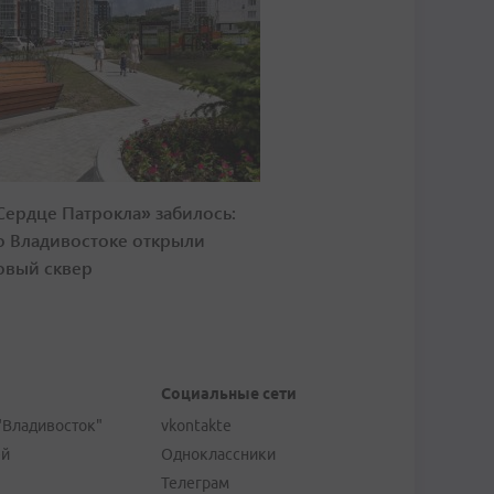
Сердце Патрокла» забилось:
о Владивостоке открыли
овый сквер
Социальные сети
"Владивосток"
vkontakte
ей
Одноклассники
Телеграм