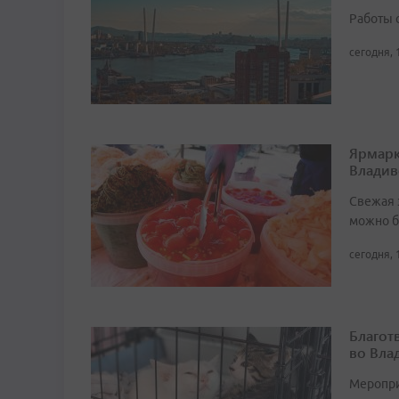
Работы 
сегодня, 
Ярмарк
Владив
Свежая 
можно б
сегодня, 
Благот
во Вла
Мероприя