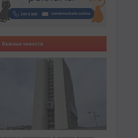
Важные новости
риморье закрепилось в десятке лучших