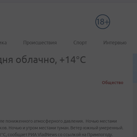
ика
Происшествия
Спорт
Интервью
дня облачно, +14°C
Общество
ле пониженного атмосферного давления. Ночью местами
ов. Ночью и утром местами туман. Ветер южный умеренный.
+31°C, сообщает РИА VladNews со ссылкой на Примпогоду.