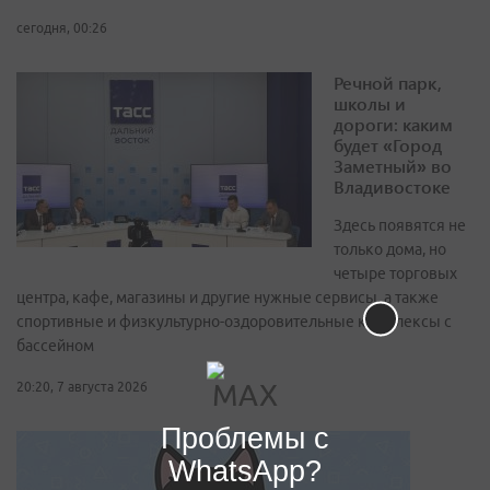
сегодня, 00:26
Речной парк,
школы и
дороги: каким
будет «Город
Заметный» во
Владивостоке
Здесь появятся не
только дома, но
четыре торговых
центра, кафе, магазины и другие нужные сервисы, а также
спортивные и физкультурно-оздоровительные комплексы с
бассейном
20:20, 7 августа 2026
Проблемы с
WhatsApp?