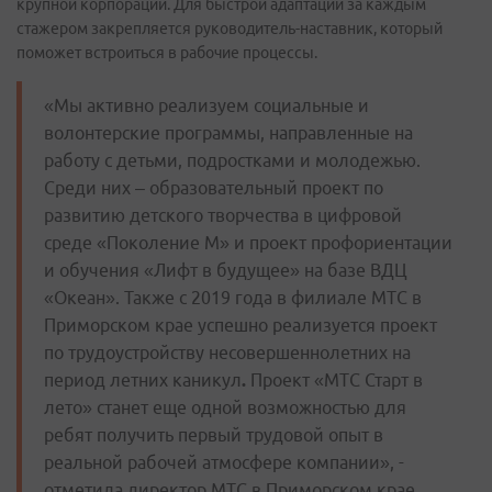
крупной корпорации. Для быстрой адаптации за каждым
стажером закрепляется руководитель-наставник, который
поможет встроиться в рабочие процессы.
«Мы активно реализуем социальные и
волонтерские программы, направленные на
работу с детьми, подростками и молодежью.
Среди них – образовательный проект по
развитию детского творчества в цифровой
среде «Поколение М» и проект профориентации
и обучения «Лифт в будущее» на базе ВДЦ
«Океан». Также с 2019 года в филиале МТС в
Приморском крае успешно реализуется проект
по трудоустройству несовершеннолетних на
период летних каникул
.
Проект «МТС Старт в
лето» станет еще одной возможностью для
ребят получить первый трудовой опыт в
реальной рабочей атмосфере компании», -
отметила директор МТС в Приморском крае