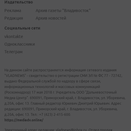
Издательство
Реклама
Архив газеты "Владивосток"
Редакция
Архив новостей
Социальные сети
vkontakte
Одноклассники
Телеграм
На данном сайте распространяется информация сетевого издания
"VLADNEWS" - свидетельство о регистрации СМИ ЭЛ № ФС 77 - 72742,
выдано Федеральной службой по надзору в сфере связи,
информационных технологий и массовых коммуникаций
(Роскомнадзор) 17 мая 2018 г. Учредитель ООО "Дальневосточный
Медиа Центр". 690091, Приморский край, г. Владивосток, ул. Уборевича,
д.20А, офис 13. Главный редактор Юркевич Дмитрий Юрьевич. Адрес
редакции: 690091, Приморский край, г. Владивосток, ул. Уборевича,
д.20А, офис 13. Тел.: +7 (423) 2-415-600.
https://mediadv.online/
Электронный адрес редакции: vladnews@inbox.ru. Отдел продаж