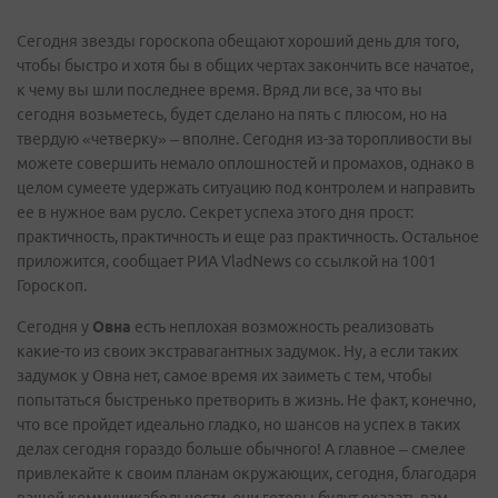
Сегодня звезды гороскопа обещают хороший день для того,
чтобы быстро и хотя бы в общих чертах закончить все начатое,
к чему вы шли последнее время. Вряд ли все, за что вы
сегодня возьметесь, будет сделано на пять с плюсом, но на
твердую «четверку» – вполне. Сегодня из-за торопливости вы
можете совершить немало оплошностей и промахов, однако в
целом сумеете удержать ситуацию под контролем и направить
ее в нужное вам русло. Секрет успеха этого дня прост:
практичность, практичность и еще раз практичность. Остальное
приложится, сообщает РИА VladNews со ссылкой на 1001
Гороскоп.
Сегодня у
Овна
есть неплохая возможность реализовать
какие-то из своих экстравагантных задумок. Ну, а если таких
задумок у Овна нет, самое время их заиметь с тем, чтобы
попытаться быстренько претворить в жизнь. Не факт, конечно,
что все пройдет идеально гладко, но шансов на успех в таких
делах сегодня гораздо больше обычного! А главное – смелее
привлекайте к своим планам окружающих, сегодня, благодаря