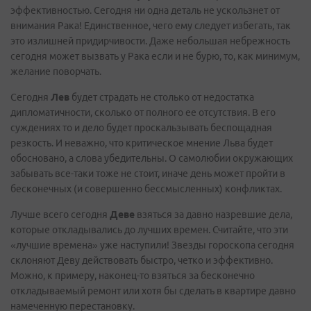
эффективностью. Сегодня ни одна деталь не ускользнет от
внимания Рака! Единственное, чего ему следует избегать, так
это излишней придирчивости. Даже небольшая небрежность
сегодня может вызвать у Рака если и не бурю, то, как минимум,
желание поворчать.
Сегодня
Лев
будет страдать не столько от недостатка
дипломатичности, сколько от полного ее отсутствия. В его
суждениях то и дело будет проскальзывать беспощадная
резкость. И неважно, что критическое мнение Льва будет
обосновано, а слова убедительны. О самолюбии окружающих
забывать все-таки тоже не стоит, иначе день может пройти в
бесконечных (и совершенно бессмысленных) конфликтах.
Лучше всего сегодня
Деве
взяться за давно назревшие дела,
которые откладывались до лучших времен. Считайте, что эти
«лучшие времена» уже наступили! Звезды гороскопа сегодня
склоняют Деву действовать быстро, четко и эффективно.
Можно, к примеру, наконец-то взяться за бесконечно
откладываемый ремонт или хотя бы сделать в квартире давно
намеченную перестановку.