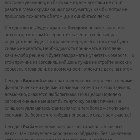
достойно уважения, но быть может, вам все-таки не стоит
резать в глаза окружающим правду-матку? Как бы потом не
пришлось пожалеть об этом. Да и ошибиться легко.
Сегодня жизнь будет ждать от
Козерога
решительности и
четкости, а вот сам Козерог этих качеств в себе как раз
ощущать и не будет. По крайней мере, всего этого ему будет
сильно не хватать. Необходимость принимать в этот день
какие-либо решения будет раздражать и угнетать Козерога. По
этой причине на сегодняшний день лучше не стройте никаких
серьезных планов и, по возможности, отложите дела на потом.
Сегодня
Водолей
может на полном серьезе увлечься некими
фантастическими идеями и планами. Кое-что из этих задумок,
возможно, окажется любопытным. Но в целом Водолею
сегодня очень не мешает быть чуточку реалистичнее. Не
слишком увлекайтесь фантазиями, а тем более – сложными
схемами. Выберите что-нибудь попроще, и будет вам счастье!
Сегодня
Рыбам
не помешает разгрести завалы в личных
делах. Вам следует все хорошенько обдумать, без сожаления