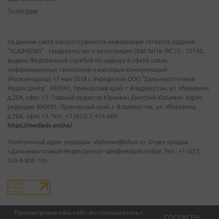
Телеграм
На данном сайте распространяется информация сетевого издания
"VLADNEWS" - свидетельство о регистрации СМИ ЭЛ № ФС 77 - 72742,
выдано Федеральной службой по надзору в сфере связи,
информационных технологий и массовых коммуникаций
(Роскомнадзор) 17 мая 2018 г. Учредитель ООО "Дальневосточный
Медиа Центр". 690091, Приморский край, г. Владивосток, ул. Уборевича,
д.20А, офис 13. Главный редактор Юркевич Дмитрий Юрьевич. Адрес
редакции: 690091, Приморский край, г. Владивосток, ул. Уборевича,
д.20А, офис 13. Тел.: +7 (423) 2-415-600.
https://mediadv.online/
Электронный адрес редакции: vladnews@inbox.ru. Отдел продаж
«Дальневосточный Медиа Центр» sale@mediadv.online. Тел.: +7 (423)
249-8-800. 18+
Просматривая наш сайт, вы соглашаетесь с
СОГЛАСЕН