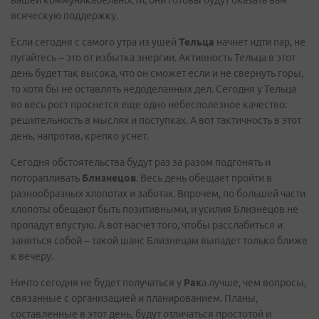
вашей коммуникабельности, они готовы будут оказать вам
всяческую поддержку.
Если сегодня с самого утра из ушей
Тельца
начнет идти пар, не
пугайтесь – это от избытка энергии. Активность Тельца в этот
день будет так высока, что он сможет если и не свернуть горы,
то хотя бы не оставлять недоделанных дел. Сегодня у Тельца
во весь рост проснется еще одно небесполезное качество:
решительность в мыслях и поступках. А вот тактичность в этот
день, напротив, крепко уснет.
Сегодня обстоятельства будут раз за разом подгонять и
поторапливать
Близнецов
. Весь день обещает пройти в
разнообразных хлопотах и заботах. Впрочем, по большей части
хлопоты обещают быть позитивными, и усилия Близнецов не
пропадут впустую. А вот насчет того, чтобы расслабиться и
заняться собой – такой шанс Близнецам выпадет только ближе
к вечеру.
Ничто сегодня не будет получаться у
Рак
а лучше, чем вопросы,
связанные с организацией и планированием. Планы,
составленные в этот день, будут отличаться простотой и