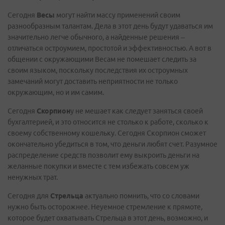
Сегодня
Весы
могут найти массу применений своим
разнообразным талантам. Дела в этот день будут удаваться им
значительно легче обычного, а найденные решения –
отличаться остроумием, простотой и эффективностью. А вот в
общении с окружающими Весам не помешает следить за
своим языком, поскольку последствия их остроумных
замечаний могут доставить неприятности не только
окружающим, но и им самим.
Сегодня
Скорпион
у не мешает как следует заняться своей
бухгалтерией, и это относится не столько к работе, сколько к
своему собственному кошельку. Сегодня Скорпион сможет
окончательно убедиться в том, что деньги любят счет. Разумное
распределение средств позволит ему выкроить деньги на
желанные покупки и вместе с тем избежать совсем уж
ненужных трат.
Сегодня для
Стрельца
актуально помнить, что со словами
нужно быть осторожнее. Неуемное стремление к прямоте,
которое будет охватывать Стрельца в этот день, возможно, и