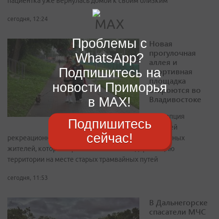
пациентка уже вернулась домой к своим близким
сегодня, 12:24
Проблемы с
Новая
прогулочная
WhatsApp?
аллея и
Подпишитесь на
спортивная
площадка
новости Приморья
откроются во
Владивостоке
в MAX!
Концепция
Подпишитесь
будущей
сейчас!
рекреационной зоны родилась по инициативе местных
жителей, которые проголосовали за модернизацию
территории на месте старых трамвайных путей
сегодня, 11:53
В Дальнегорске
спасатели МЧС