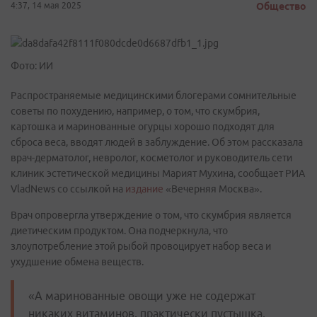
4:37, 14 мая 2025
Общество
Фото: ИИ
Распространяемые медицинскими блогерами сомнительные
советы по похудению, например, о том, что скумбрия,
картошка и маринованные огурцы хорошо подходят для
сброса веса, вводят людей в заблуждение. Об этом рассказала
врач-дерматолог, невролог, косметолог и руководитель сети
клиник эстетической медицины Марият Мухина, сообщает РИА
VladNews со ссылкой на
издание
«Вечерняя Москва».
Врач опровергла утверждение о том, что скумбрия является
диетическим продуктом. Она подчеркнула, что
злоупотребление этой рыбой провоцирует набор веса и
ухудшение обмена веществ.
«А маринованные овощи уже не содержат
никаких витаминов, практически пустышка,