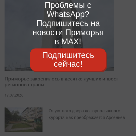
Проблемы с
WhatsApp?
Подпишитесь на
новости Приморья
в MAX!
Подпишитесь
сейчас!
Приморье закрепилось в десятке лучших инвест-
регионов страны
17.07.2026
От уютного двора до горнолыжного
курорта: как преображается Арсеньев