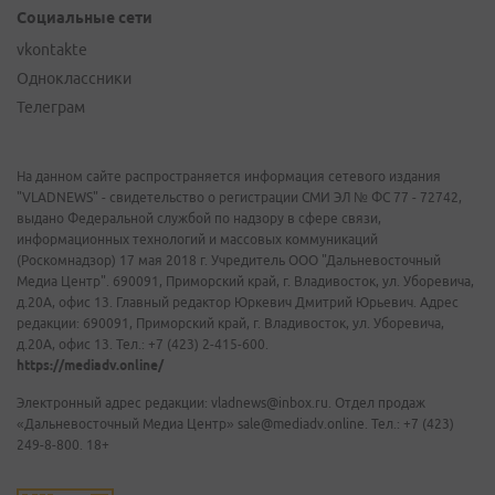
Социальные сети
vkontakte
Одноклассники
Телеграм
На данном сайте распространяется информация сетевого издания
"VLADNEWS" - свидетельство о регистрации СМИ ЭЛ № ФС 77 - 72742,
выдано Федеральной службой по надзору в сфере связи,
информационных технологий и массовых коммуникаций
(Роскомнадзор) 17 мая 2018 г. Учредитель ООО "Дальневосточный
Медиа Центр". 690091, Приморский край, г. Владивосток, ул. Уборевича,
д.20А, офис 13. Главный редактор Юркевич Дмитрий Юрьевич. Адрес
редакции: 690091, Приморский край, г. Владивосток, ул. Уборевича,
д.20А, офис 13. Тел.: +7 (423) 2-415-600.
https://mediadv.online/
Электронный адрес редакции: vladnews@inbox.ru. Отдел продаж
«Дальневосточный Медиа Центр» sale@mediadv.online. Тел.: +7 (423)
249-8-800. 18+