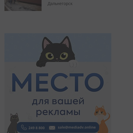
Дальнегорск