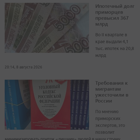
Ипотечный долг
приморцев
превысил 367
млрд
Во II квартале в
крае выдали 4,1
тыс. ипотек на 20,8
млрд
20:14, 8 августа 2026
Требования к
мигрантам
ужесточили в
России
По мнению
приморских
экспертов, это
позволит
минимизировать приток «лишних» людей в нашу страну