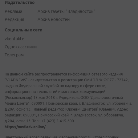
Издательство
Реклама
Архив газеты "Владивосток"
Редакция
Архив новостей
Социальные сети
vkontakte
Одноклассники
Телеграм
На данном сайте распространяется информация сетевого издания
"VLADNEWS" - свидетельство о регистрации СМИ ЭЛ № ФС 77 - 72742,
выдано Федеральной службой по надзору в сфере связи,
информационных технологий и массовых коммуникаций
(Роскомнадзор) 17 мая 2018 г. Учредитель ООО "Дальневосточный
Медиа Центр". 690091, Приморский край, г. Владивосток, ул. Уборевича,
д.20А, офис 13. Главный редактор Юркевич Дмитрий Юрьевич. Адрес
редакции: 690091, Приморский край, г. Владивосток, ул. Уборевича,
д.20А, офис 13. Тел.: +7 (423) 2-415-600.
https://mediadv.online/
Электронный адрес редакции: vladnews@inbox.ru. Отдел продаж