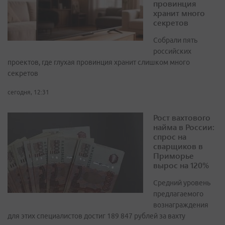
провинция
хранит много
секретов
Собрали пять
российских
проектов, где глухая провинция хранит слишком много
секретов
сегодня, 12:31
Рост вахтового
найма в России:
спрос на
сварщиков в
Приморье
вырос на 120%
Средний уровень
предлагаемого
вознаграждения
для этих специалистов достиг 189 847 рублей за вахту