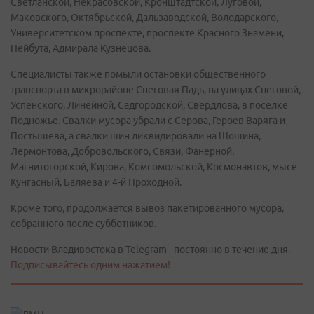
Светланской, Некрасовской, Кронштадтской, Луговой,
Маковского, Октябрьской, Дальзаводской, Володарского,
Университетском проспекте, проспекте Красного Знамени,
Нейбута, Адмирала Кузнецова.
Специалисты также помыли остановки общественного
транспорта в микрорайоне Снеговая Падь, на улицах Снеговой,
Успенского, Линейной, Садгородской, Свердлова, в поселке
Подножье. Свалки мусора убрали с Серова, Героев Варяга и
Постышева, а свалки шин ликвидировали на Шошина,
Лермонтова, Добровольского, Связи, Фанерной,
Магнитогорской, Кирова, Комсомольской, Космонавтов, мысе
Кунгасный, Баляева и 4-й Проходной.
Кроме того, продолжается вывоз пакетированного мусора,
собранного после субботников.
Новости Владивостока в Telegram - постоянно в течение дня.
Подписывайтесь одним нажатием!