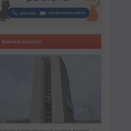
Важные новости
риморье закрепилось в десятке лучших