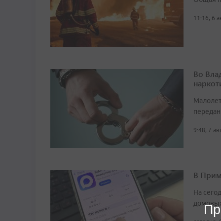
11:16, 6 
Во Вла
наркот
Малолет
передан
9:48, 7 а
В Прим
На сего
домовых
Пр