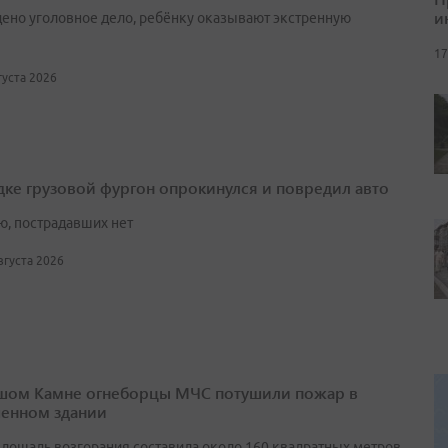
и
ено уголовное дело, ребёнку оказывают экстренную
17
вгуста 2026
дке грузовой фургон опрокинулся и повредил авто
ю, пострадавших нет
августа 2026
шом Камне огнеборцы МЧС потушили пожар в
енном здании
лощадь возгорания составила около 160 квадратных метров