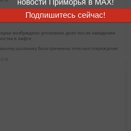
новости Приморья в MAX!
09:16
Подпишитесь сейчас!
орье возбуждено уголовное дело после нападения
ростка в лифте
авшему школьнику были причинены телесные повреждения
12:13