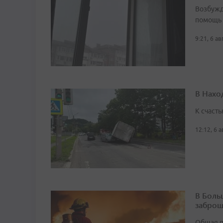
Возбужд
помощь
9:21, 6 а
В Нахо
К счасть
12:12, 6 
В Боль
заброш
Общая п