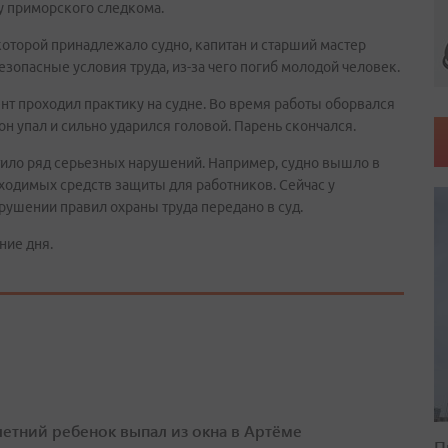
у приморского следкома.
которой принадлежало судно, капитан и старший мастер
езопасные условия труда, из-за чего погиб молодой человек.
ент проходил практику на судне. Во время работы оборвался
 он упал и сильно ударился головой. Парень скончался.
тило ряд серьезных нарушений. Например, судно вышло в
одимых средств защиты для работников. Сейчас у
арушении правил охраны труда передано в суд.
ние дня.
етний ребенок выпал из окна в Артёме
П