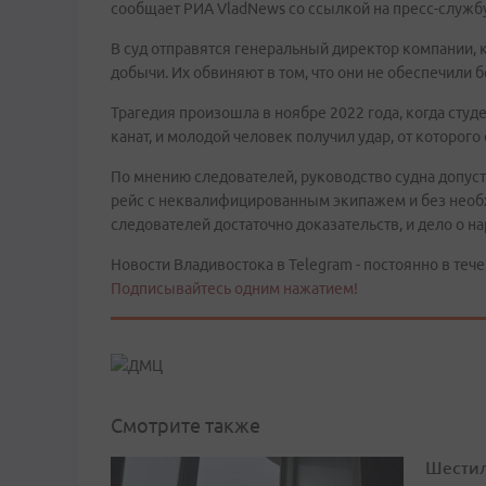
сообщает РИА VladNews со ссылкой на пресс-служб
В суд отправятся генеральный директор компании, 
добычи. Их обвиняют в том, что они не обеспечили б
Трагедия произошла в ноябре 2022 года, когда студ
канат, и молодой человек получил удар, от которого
По мнению следователей, руководство судна допус
рейс с неквалифицированным экипажем и без необх
следователей достаточно доказательств, и дело о н
Новости Владивостока в Telegram - постоянно в тече
Подписывайтесь одним нажатием!
Смотрите также
Шестил