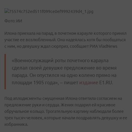
Фото: ИИ
Илона приехала на парад, в почетном карауле которого принял
участие ее возлюбленный. Она надеялась хотя бы пообщаться
с ним, но девушку ждал сюрприз, сообщает РИА VladNews
«Военнослужащий роты почетного караула
сделал своей девушке предложение во время
парада. Он опустился на одно колено прямо на
площади 1905 года», – пишет
издание
E1.RU.
Под аплодисменты смущенная Илона ответила согласием на
предложение руки и сердца. Жених подарил ей красивое
обручальное кольцо. Трогательную картину наблюдали более
трех тысяч человек, которые начали поздравлять девушку и ее
избранника.