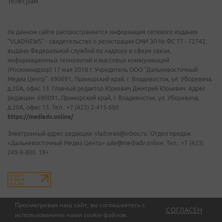
Телеграм
На данном сайте распространяется информация сетевого издания
"VLADNEWS" - свидетельство о регистрации СМИ ЭЛ № ФС 77 - 72742,
выдано Федеральной службой по надзору в сфере связи,
информационных технологий и массовых коммуникаций
(Роскомнадзор) 17 мая 2018 г. Учредитель ООО "Дальневосточный
Медиа Центр". 690091, Приморский край, г. Владивосток, ул. Уборевича,
д.20А, офис 13. Главный редактор Юркевич Дмитрий Юрьевич. Адрес
редакции: 690091, Приморский край, г. Владивосток, ул. Уборевича,
д.20А, офис 13. Тел.: +7 (423) 2-415-600.
https://mediadv.online/
Электронный адрес редакции: vladnews@inbox.ru. Отдел продаж
«Дальневосточный Медиа Центр» sale@mediadv.online. Тел.: +7 (423)
249-8-800. 18+
Просматривая наш сайт, вы соглашаетесь с
СОГЛАСЕН
использованием нами
cookie-файлов
.