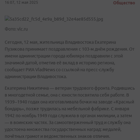
16:07, 12 мая 2025
Общество
Фото: vlc.ru
Сегодня, 12 мая, жительница Владивостока Екатерина
Пузикова принимает поздравления с 103-м днём рождения. От
имени администрации города юбиляра поздравили с этой
значимой датой, отметив её вклад в историю региона,
сообщает РИА VladNews со ссылкой на пресс-службу
администрации Владивостока.
Екатерина Никитична — ветеран трудового фронта. Родившись
в многодетной семье, она с юности посвятила себя работе. В
1939–1940 годах она изготавливала бочки на заводе «Красный
бондарь», позже трудилась на мебельной фабрике. С января
1942 по ноябрь 1949 года служила в органах милиции, а затем
— в воинских частях. За самоотверженный труд и службу она
удостоена множества государственных наград: медалей,
почётных грамот и ведомственных знаков отличия.