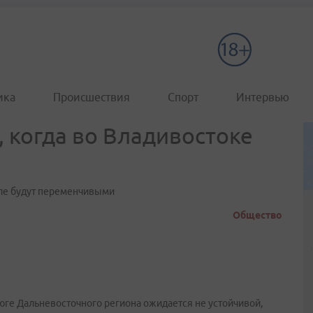
ика
Происшествия
Спорт
Интервью
 когда во Владивостоке
еле будут переменчивыми
Общество
юге Дальневосточного региона ожидается не устойчивой,