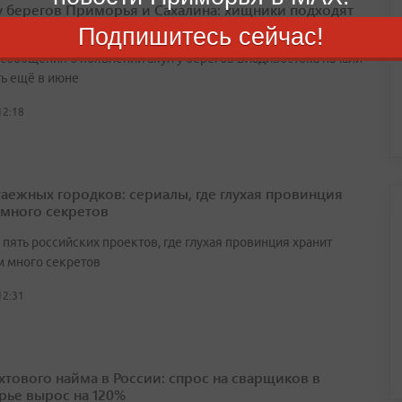
у берегов Приморья и Сахалина: хищники подходят
ам и рыбакам
Подпишитесь сейчас!
сообщения о появлении акул у берегов Владивостока начали
ть ещё в июне
12:18
таежных городков: сериалы, где глухая провинция
 много секретов
пять российских проектов, где глухая провинция хранит
 много секретов
12:31
ахтового найма в России: спрос на сварщиков в
ье вырос на 120%