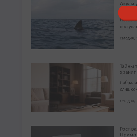
Акулы 
к пляж
Первые 
поступа
сегодня, 
Тайны 
хранит
Собрали 
слишком
сегодня, 
Рост в
Примор