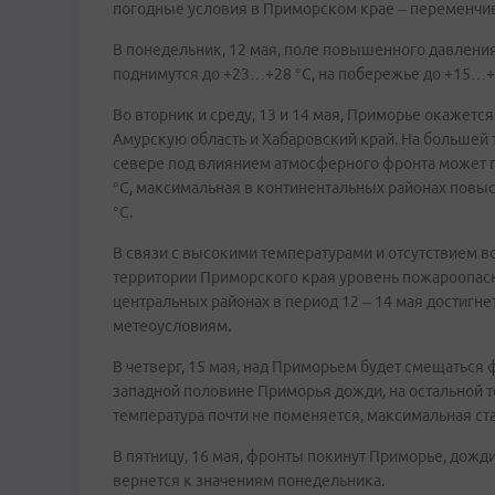
погодные условия в Приморском крае – переменчи
В понедельник, 12 мая, поле повышенного давления
поднимутся до +23…+28 °С, на побережье до +15…+
Во вторник и среду, 13 и 14 мая, Приморье окажетс
Амурскую область и Хабаровский край. На большей 
севере под влиянием атмосферного фронта может 
°С, максимальная в континентальных районах повы
°С.
В связи с высокими температурами и отсутствием в
территории Приморского края уровень пожароопасно
центральных районах в период 12 – 14 мая достигне
метеоусловиям.
В четверг, 15 мая, над Приморьем будет смещаться
западной половине Приморья дожди, на остальной 
температура почти не поменяется, максимальная ст
В пятницу, 16 мая, фронты покинут Приморье, дожд
вернется к значениям понедельника.