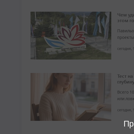
Чем уд
этом г
Павильо
проекты
сегодня, 
Тест н
глубин
Всего 1
или лов
сегодня, 
Пр