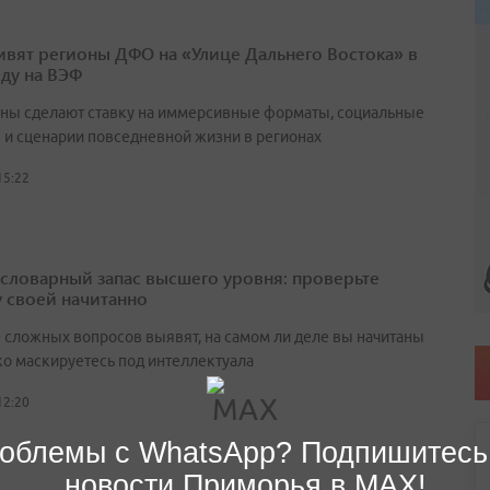
ивят регионы ДФО на «Улице Дальнего Востока» в
оду на ВЭФ
ны сделают ставку на иммерсивные форматы, социальные
 и сценарии повседневной жизни в регионах
15:22
а словарный запас высшего уровня: проверьте
у своей начитанно
0 сложных вопросов выявят, на самом ли деле вы начитаны
ко маскируетесь под интеллектуала
12:20
облемы с WhatsApp? Подпишитесь
новости Приморья в MAX!