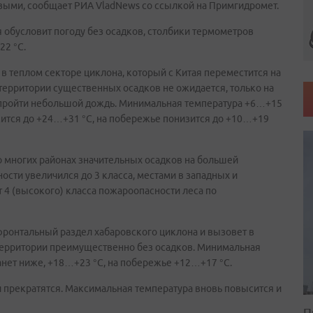
выми, сообщает РИА VladNews со ссылкой на Примгидромет.
 обусловит погоду без осадков, столбики термометров
22 °С.
я в теплом секторе циклона, который с Китая переместится на
территории существенных осадков не ожидается, только на
пройти небольшой дождь. Минимальная температура +6…+15
сится до +24…+31 °С, на побережье понизится до +10…+19
о многих районах значительных осадков на большей
сти увеличился до 3 класса, местами в западных и
т 4 (высокого) класса пожароопасности леса по
 фронтальный раздел хабаровского циклона и вызовет в
территории преимущественно без осадков. Минимальная
анет ниже, +18…+23 °С, на побережье +12…+17 °С.
и прекратятся. Максимальная температура вновь повысится и
П