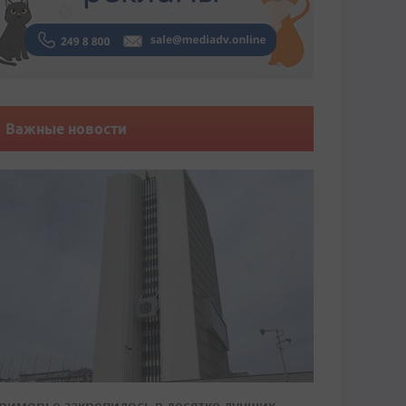
Важные новости
риморье закрепилось в десятке лучших