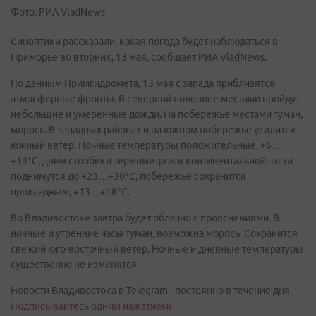
Фото: РИА VladNews
Синоптики рассказали, какая погода будет наблюдаться в
Приморье во вторник, 13 мая, сообщает РИА VladNews.
По данным Примгидромета, 13 мая с запада приблизятся
атмосферные фронты. В северной половине местами пройдут
небольшие и умеренные дожди. На побережье местами туман,
морось. В западных районах и на южном побережье усилится
южный ветер. Ночные температуры положительные, +6…
+14°С, днем столбики термометров в континентальной части
поднимутся до +23…+30°С, побережье сохранится
прохладным, +13…+18°С.
Во Владивостоке завтра будет облачно с прояснениями. В
ночные и утренние часы туман, возможна морось. Сохранится
свежий юго-восточный ветер. Ночные и дневные температуры
существенно не изменятся.
Новости Владивостока в Telegram - постоянно в течение дня.
Подписывайтесь одним нажатием!