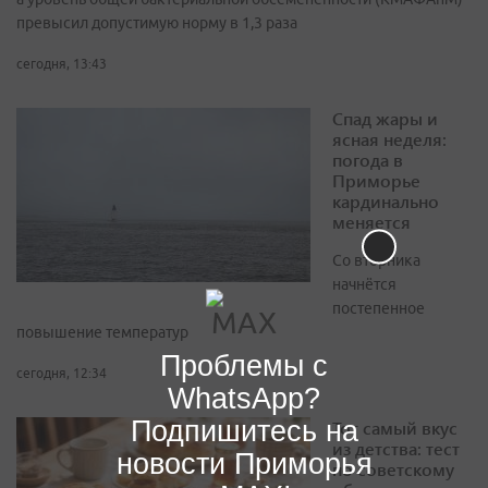
превысил допустимую норму в 1,3 раза
сегодня, 13:43
Спад жары и
ясная неделя:
погода в
Приморье
кардинально
меняется
Со вторника
начнётся
постепенное
повышение температур
Проблемы с
сегодня, 12:34
WhatsApp?
Подпишитесь на
Тот самый вкус
из детства: тест
новости Приморья
по советскому