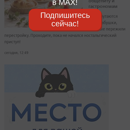
общепиту и
в MAX!
гастрономам
Подпишитесь
Здесь путаются
сейчас!
даже бабушки,
которые пережили
перестройку. Проходите, пока не начался ностальгический
приступ!
сегодня, 12:49