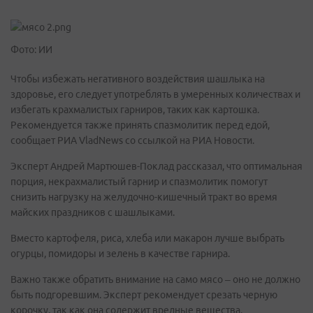
Фото: ИИ
Чтобы избежать негативного воздействия шашлыка на
здоровье, его следует употреблять в умеренных количествах и
избегать крахмалистых гарниров, таких как картошка.
Рекомендуется также принять спазмолитик перед едой,
сообщает РИА VladNews со ссылкой на РИА Новости.
Эксперт Андрей Мартюшев-Поклад рассказал, что оптимальная
порция, некрахмалистый гарнир и спазмолитик помогут
снизить нагрузку на желудочно-кишечный тракт во время
майских праздников с шашлыками.
Вместо картофеля, риса, хлеба или макарон лучше выбрать
огурцы, помидоры и зелень в качестве гарнира.
Важно также обратить внимание на само мясо – оно не должно
быть подгоревшим. Эксперт рекомендует срезать черную
корочку, так как она содержит вредные вещества.