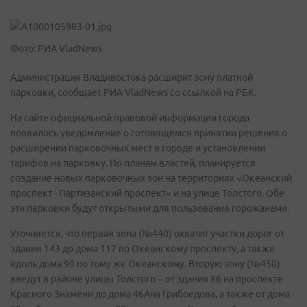
Фото: РИА VladNews
Администрация Владивостока расширит зону платной
парковки, сообщает РИА VladNews со ссылкой на РБК.
На сайте официальной правовой информации города
появилось уведомление о готовящемся принятии решения о
расширении парковочных мест в городе и установлении
тарифов на парковку. По планам властей, планируется
создание новых парковочных зон на территориях «Океанский
проспект - Партизанский проспект» и на улице Толстого. Обе
эти парковки будут открытыми для пользования горожанами.
Уточняется, что первая зона (№440) охватит участки дорог от
здания 143 до дома 117 по Океанскому проспекту, а также
вдоль дома 90 по тому же Океанскому. Вторую зону (№450)
введут в районе улицы Толстого – от здания 86 на проспекте
Красного Знамени до дома 46Ана Грибоедова, а также от дома