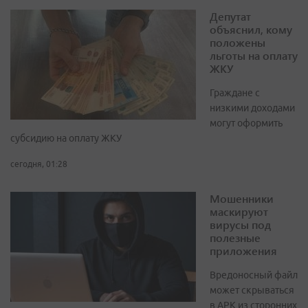
Депутат
объяснил, кому
положены
льготы на оплату
ЖКУ
Граждане с
низкими доходами
могут оформить
субсидию на оплату ЖКУ
сегодня, 01:28
Мошенники
маскируют
вирусы под
полезные
приложения
Вредоносный файл
может скрываться
в APK из сторонних