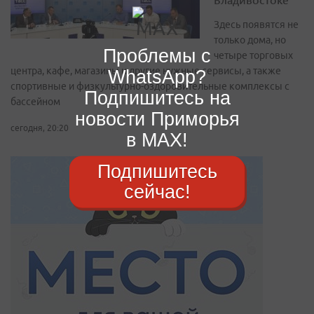
Здесь появятся не
только дома, но
Проблемы с
четыре торговых
центра, кафе, магазины и другие нужные сервисы, а также
WhatsApp?
спортивные и физкультурно-оздоровительные комплексы с
Подпишитесь на
бассейном
новости Приморья
сегодня, 20:20
в MAX!
Подпишитесь
сейчас!