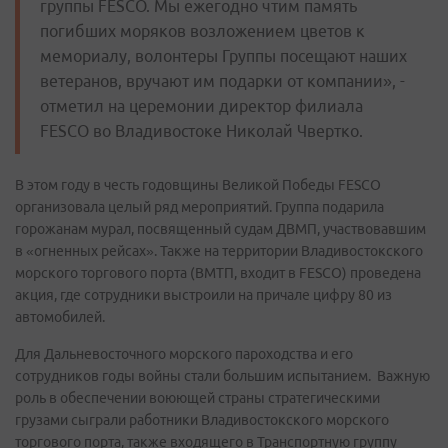
группы FESCO. Мы ежегодно чтим память
погибших моряков возложением цветов к
мемориалу, волонтеры Группы посещают наших
ветеранов, вручают им подарки от компании», -
отметил на церемонии директор филиала
FESCO во Владивостоке Николай Чвертко.
В этом году в честь годовщины Великой Победы FESCO
организовала целый ряд мероприятий. Группа подарила
горожанам мурал, посвященный судам ДВМП, участвовавшим
в «огненных рейсах». Также на территории Владивостокского
морского торгового порта (ВМТП, входит в FESCO) проведена
акция, где сотрудники выстроили на причале цифру 80 из
автомобилей.
Для Дальневосточного морского пароходства и его
сотрудников годы войны стали большим испытанием. Важную
роль в обеспечении воюющей страны стратегическими
грузами сыграли работники Владивостокского морского
торгового порта, также входящего в Транспортную группу