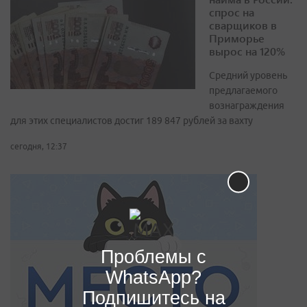
спрос на
сварщиков в
Приморье
вырос на 120%
Средний уровень
предлагаемого
вознаграждения
для этих специалистов достиг 189 847 рублей за вахту
сегодня, 12:37
Проблемы с
WhatsApp?
Подпишитесь на