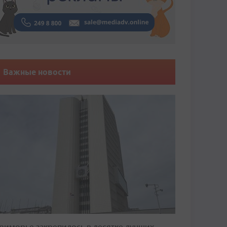
Важные новости
риморье закрепилось в десятке лучших