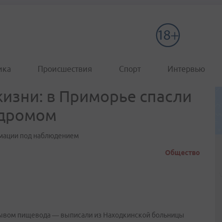
ика
Происшествия
Спорт
Интервью
жизни: в Приморье спасли
ндромом
имации под наблюдением
Общество
рывом пищевода — выписали из Находкинской больницы