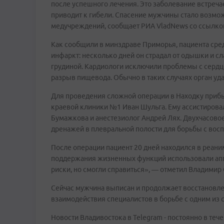
после успешного лечения. Это заболевание встреча
приводит к гибели. Спасение мужчины стало возмо
медучреждений, сообщает РИА VladNews со ссылкой
Как сообщили в минздраве Приморья, пациента сред
инфаркт: несколько дней он страдал от одышки и сла
грудиной. Кардиологи исключили проблемы с сердц
разрыв пищевода. Обычно в таких случаях орган уда
Для проведения сложной операции в Находку при
краевой клиники №1 Иван Шульга. Ему ассистирова
Бумажкова и анестезиолог Андрей Лях. Двухчасово
дренажей в плевральной полости для борьбы с вос
После операции пациент 20 дней находился в реа
поддержания жизненных функций использовали апп
риски, но смогли справиться», — отметил Владимир
Сейчас мужчина выписан и продолжает восстановле
взаимодействия специалистов в борьбе с одним из 
Новости Владивостока в Telegram - постоянно в тече