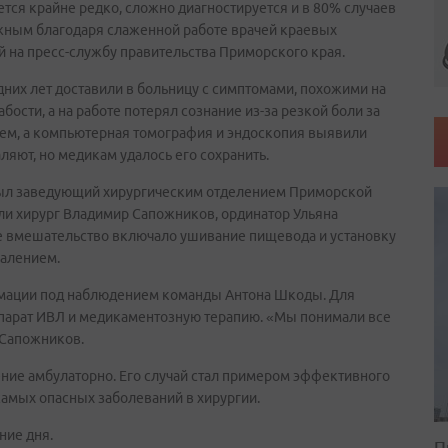
ется крайне редко, сложно диагностируется и в 80% случаев
жным благодаря слаженной работе врачей краевых
 на пресс-службу правительства Приморского края.
них лет доставили в больницу с симптомами, похожими на
бости, а на работе потерял сознание из-за резкой боли за
ем, а компьютерная томография и эндоскопия выявили
ляют, но медикам удалось его сохранить.
был заведующий хирургическим отделением Приморской
ли хирург Владимир Сапожников, ординатор Ульяна
е вмешательство включало ушивание пищевода и установку
палением.
нимации под наблюдением команды Антона Шкоды. Для
арат ИВЛ и медикаментозную терапию. «Мы понимали все
 Сапожников.
ние амбулаторно. Его случай стал примером эффективного
самых опасных заболеваний в хирургии.
ние дня.
П