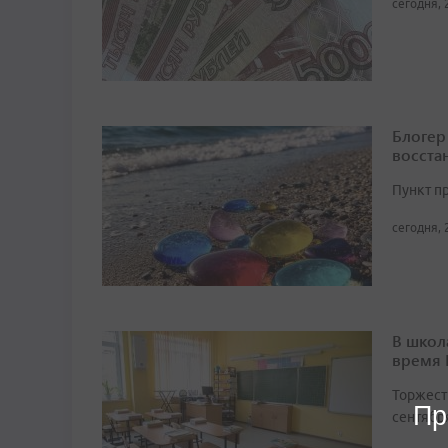
сегодня, 
Блогер
восста
Пункт п
сегодня, 
В школ
время
Торжест
Пр
сентябр