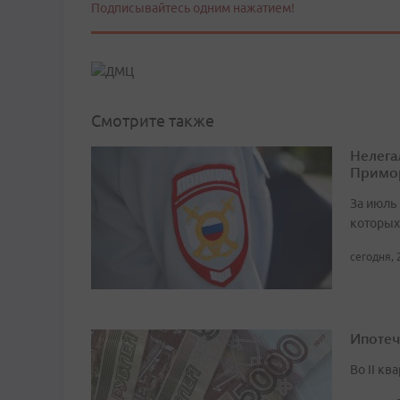
Подписывайтесь одним нажатием!
Смотрите также
Нелега
Примо
За июль 
которых
сегодня, 
Ипотеч
Во II кв