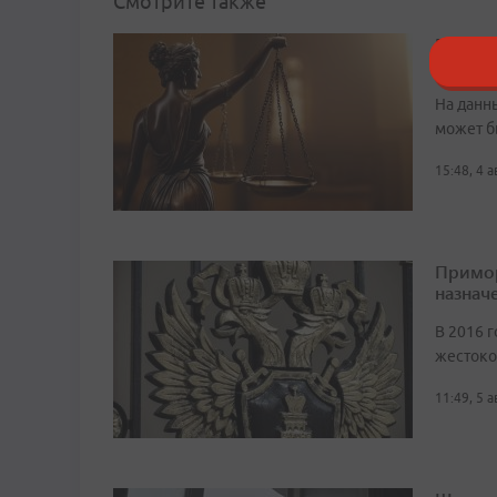
Смотрите также
В Прим
устрои
На данн
может б
15:48, 4 
Примор
назначе
В 2016 г
жестоко
11:49, 5 