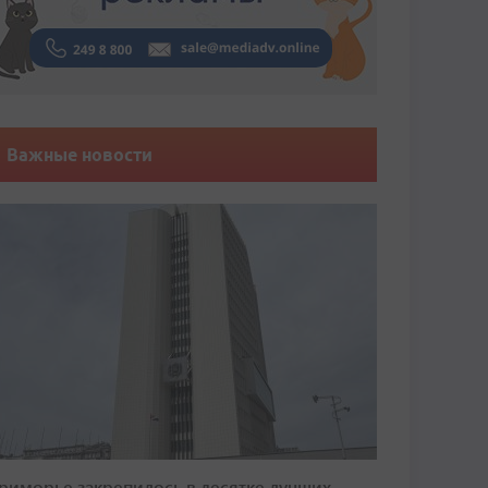
Важные новости
риморье закрепилось в десятке лучших