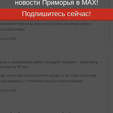
новости Приморья в MAX!
орье вынесли приговор водителю фуры,
Подпишитесь сейчас!
вшему смертельное ДТП
ый момент приговор еще не вступил в законную силу и
ыть обжалован
августа 2026
ец с сыновьями убил соседей топорм – приговор
н спустя 10 лет
оду отец и два сына устроили засаду из‑за спора о проезде,
 расправились с семейной парой и сожгли машину
августа 2026