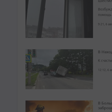
Шестил
Возбужд
помощь
9:21, 6 а
В Нахо
К счасть
12:12, 6 
В Боль
заброш