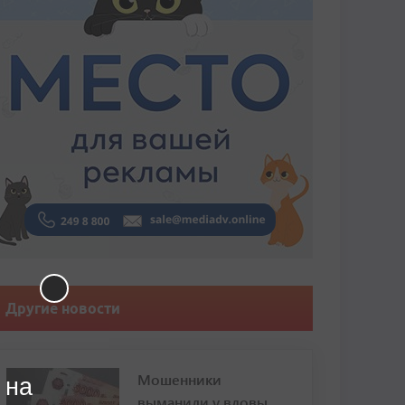
Другие новости
Мошенники
 на
выманили у вдовы