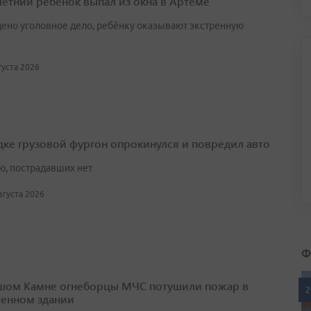
етний ребенок выпал из окна в Артёме
ено уголовное дело, ребёнку оказывают экстренную
вгуста 2026
дке грузовой фургон опрокинулся и повредил авто
ю, пострадавших нет
августа 2026
Ф
шом Камне огнеборцы МЧС потушили пожар в
2
енном здании