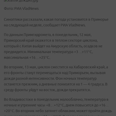
Фото: РИА VladNews
Синоптики рассказали, какая погода установится в Приморье
на следующей неделе, сообщает РИА VladNews.
По данным Примгидромета, в понедельник, 12 мая,
Приморский край окажется в теплом секторе циклона,
который с Китая выйдет на Амурскую область, осадков не
предвидится. Минимальная температура +3…+11°С,
максимальная +16…+25°С.
Во вторник, 13 мая, циклон сместится на Хабаровский край, а
его фронты станут перемещаться над Приморьем, вызывая
дожди разной интенсивности. Фон ночных температур
останется прежним, а дневные понизятся на 1 — 4 градуса. В
среду фронты уйдут на восток, дожди прекратятся.
Во Владивостоке в понедельник малооблачно, температура в
ночные и утренние часы +8…+12°С, днем повысится до +16…
+20°С. Во вторник небо затянет облаками, может пройти дождь