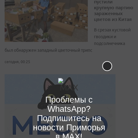
пустили
крупную партию
зараженных
цветов из Китая
В срезах кустовой
гвоздики и
подсолнечника
был обнаружен западный цветочный трипс
сегодня, 00:25
Проблемы с
WhatsApp?
Подпишитесь на
новости Приморья
в MAX!