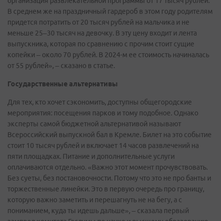
организация развлекательной программы от 17 тысяч рублей.
В среднем же на праздничный гардероб в этом году родителям
придется потратить от 20 тысяч рублей на мальчика и не
меньше 25–30 тысяч на девочку. В эту цену входит и лента
выпускника, которая по сравнению с прочим стоит сущие
копейки – около 70 рублей. В 2024-м ее стоимость начиналась
от 55 рублей», – сказано в статье.
Государственные альтернативы
Для тех, кто хочет сэкономить, доступны общегородские
мероприятия: посещения парков и тому подобное. Однако
эксперты самой бюджетной альтернативой называют
Всероссийский выпускной бал в Кремле. Билет на это событие
стоит 10 тысяч рублей и включает 14 часов развлечений на
пяти площадках. Питание и дополнительные услуги
оплачиваются отдельно. «Важно этот момент прочувствовать.
Без суеты, без постановочности. Потому что это не про банты и
торжественные линейки. Это в первую очередь про границу,
которую важно заметить и перешагнуть не на бегу, а с
пониманием, куда ты идешь дальше», – сказала первый