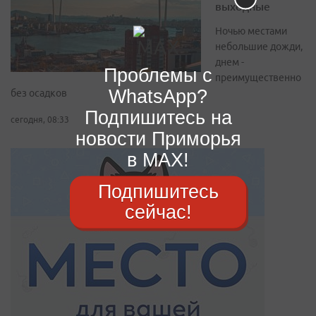
выходные
Ночью местами
небольшие дожди,
днем -
Проблемы с
преимущественно
WhatsApp?
без осадков
Подпишитесь на
сегодня, 08:33
новости Приморья
в MAX!
Подпишитесь
сейчас!