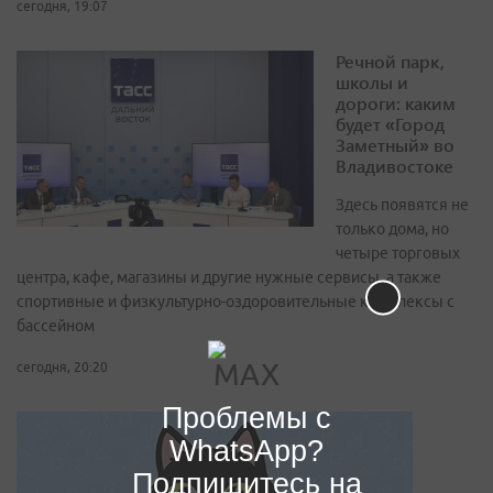
сегодня, 19:07
Речной парк,
школы и
дороги: каким
будет «Город
Заметный» во
Владивостоке
Здесь появятся не
только дома, но
четыре торговых
центра, кафе, магазины и другие нужные сервисы, а также
спортивные и физкультурно-оздоровительные комплексы с
бассейном
сегодня, 20:20
Проблемы с
WhatsApp?
Подпишитесь на