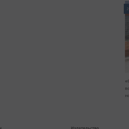
2
«
в
н
и
Издательство