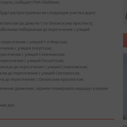
спорта, сообщает РИА VladNews.
 будут распространены на следующие участки дорог:
етланская до дома № 1 по Океанскому проспекту;
рабельная Набережная до пересечения с улицей
 пересечения с улицей 1-я Морская;
сечения с улицей Алеутская;
пересечения с улицей Семеновская;
 пересечения с улицей Посьетская;
ланская до пересечения с улицей Семеновская;
ком до пересечения с улицей Светланская;
ича до пересечения с Океанским проспектом.
ичения движения, заранее планировать маршрут и время
ние дня.
П