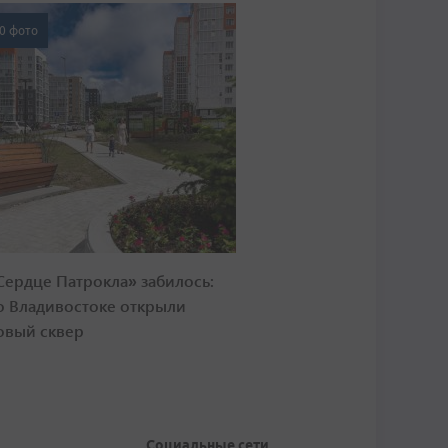
0 фото
Сердце Патрокла» забилось:
о Владивостоке открыли
овый сквер
Социальные сети