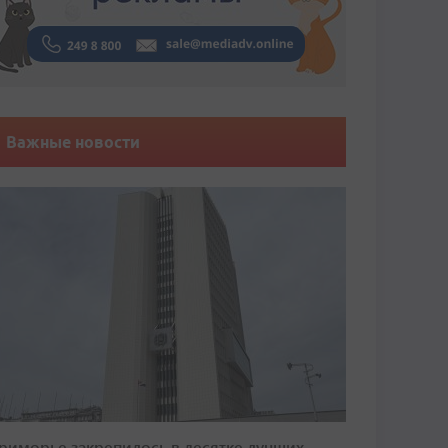
Важные новости
риморье закрепилось в десятке лучших