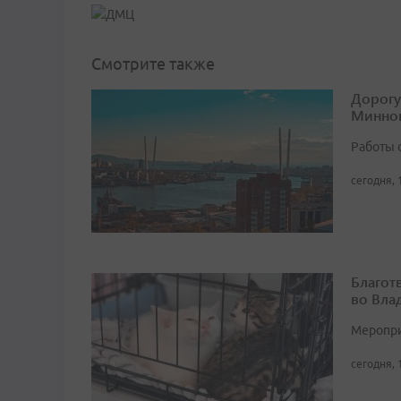
Смотрите также
Дорогу
Минног
Работы 
сегодня, 
Благот
во Вла
Мероприя
сегодня, 