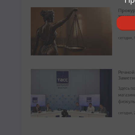
Прокур
женщи
Поводом
сегодня, 
Речной
Заметн
Здесь по
магазин
физкуль
сегодня, 