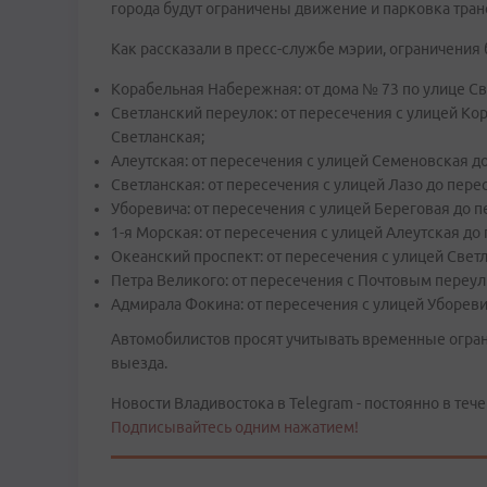
города будут ограничены движение и парковка тран
Как рассказали в пресс-службе мэрии, ограничения
Корабельная Набережная: от дома № 73 по улице Св
Светланский переулок: от пересечения с улицей Ко
Светланская;
Алеутская: от пересечения с улицей Семеновская до
Светланская: от пересечения с улицей Лазо до пере
Уборевича: от пересечения с улицей Береговая до 
1-я Морская: от пересечения с улицей Алеутская до
Океанский проспект: от пересечения с улицей Свет
Петра Великого: от пересечения с Почтовым переул
Адмирала Фокина: от пересечения с улицей Уборев
Автомобилистов просят учитывать временные огран
выезда.
Новости Владивостока в Telegram - постоянно в тече
Подписывайтесь одним нажатием!