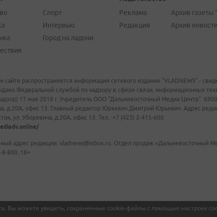
во
Спорт
Реклама
Архив газеты 
ка
Интервью
Редакция
Архив новост
ика
Город на ладони
ествия
м сайте распространяется информация сетевого издания "VLADNEWS" - свиде
ыдано Федеральной службой по надзору в сфере связи, информационных те
адзор) 17 мая 2018 г. Учредитель ООО "Дальневосточный Медиа Центр". 69009
а, д.20А, офис 13. Главный редактор Юркевич Дмитрий Юрьевич. Адрес редакц
ок, ул. Уборевича, д.20А, офис 13. Тел.: +7 (423) 2-415-600.
ediadv.online/
ный адрес редакции: vladnews@inbox.ru. Отдел продаж «Дальневосточный Мед
-8-800. 18+
а. Вы можете увидеть, сохраненные cookie-файлы с помощью настроек coo