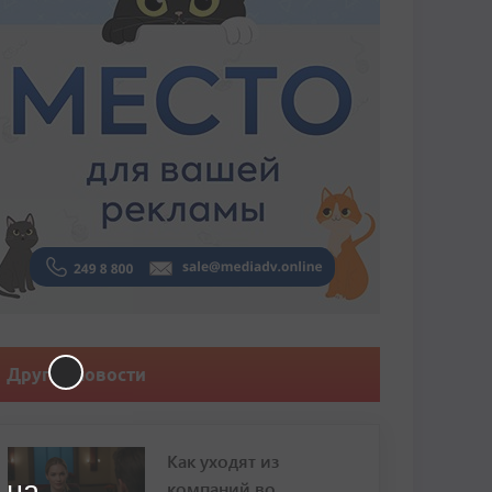
Другие новости
Как уходят из
 на
компаний во