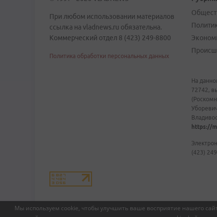
Общест
При любом использовании материалов
Полити
ссылка на vladnews.ru обязательна.
Коммерческий отдел 8 (423) 249-8800
Эконом
Происш
Политика обработки персональных данных
На данно
72742, в
(Роскомн
Уборевич
Владивост
https://m
Электрон
(423) 249
Мы используем cookie, чтобы улучшить ваше восприятие нашего сайт