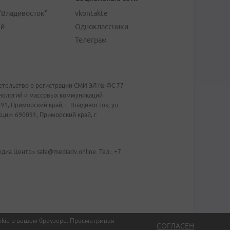
"Владивосток"
vkontakte
ей
Одноклассники
Телеграм
тельство о регистрации СМИ ЭЛ № ФС 77 -
хнологий и массовых коммуникаций
1, Приморский край, г. Владивосток, ул.
ии: 690091, Приморский край, г.
иа Центр» sale@mediadv.online. Тел.: +7
kie в вашем браузере.
Просматривая
СОГЛАСЕН