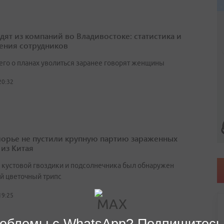
одят из компаний во Владивостоке: статистика и
ения сотрудников
его о планах уволиться заранее говорят женщины
20:32
орье не пустили крупную партию зараженных
 из Китая
х кустовой гвоздики и подсолнечника был обнаружен
й цветочный трипс
19:25
облемы с WhatsApp? Подпишитесь