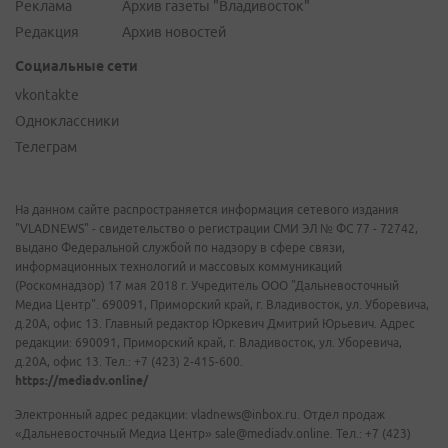
Реклама
Архив газеты "Владивосток"
Редакция
Архив новостей
Социальные сети
vkontakte
Одноклассники
Телеграм
На данном сайте распространяется информация сетевого издания
"VLADNEWS" - свидетельство о регистрации СМИ ЭЛ № ФС 77 - 72742,
выдано Федеральной службой по надзору в сфере связи,
информационных технологий и массовых коммуникаций
(Роскомнадзор) 17 мая 2018 г. Учредитель ООО "Дальневосточный
Медиа Центр". 690091, Приморский край, г. Владивосток, ул. Уборевича,
д.20А, офис 13. Главный редактор Юркевич Дмитрий Юрьевич. Адрес
редакции: 690091, Приморский край, г. Владивосток, ул. Уборевича,
д.20А, офис 13. Тел.: +7 (423) 2-415-600.
https://mediadv.online/
Электронный адрес редакции: vladnews@inbox.ru. Отдел продаж
«Дальневосточный Медиа Центр» sale@mediadv.online. Тел.: +7 (423)