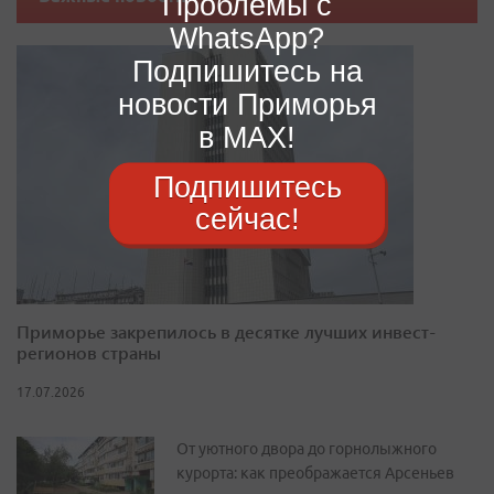
Проблемы с
WhatsApp?
Подпишитесь на
новости Приморья
в MAX!
Подпишитесь
сейчас!
Приморье закрепилось в десятке лучших инвест-
регионов страны
17.07.2026
От уютного двора до горнолыжного
курорта: как преображается Арсеньев