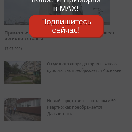
в MAX!
Подпишитесь
сейчас!
Приморье закрепилось в десятке лучших инвест-
регионов страны
17.07.2026
От уютного двора до горнолыжного
курорта: как преображается Арсеньев
Новый парк, сквер с фонтаном и 50
квартир: как преображается
Дальнегорск