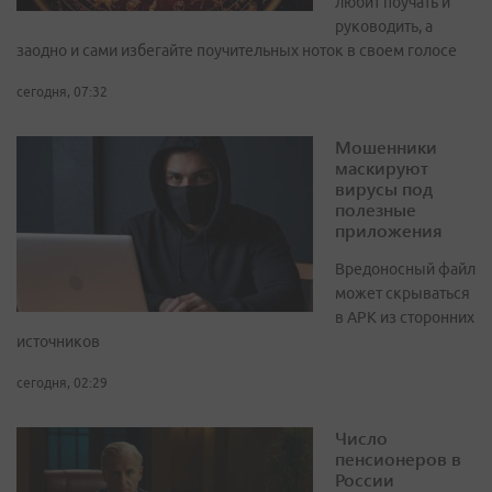
любит поучать и
руководить, а
заодно и сами избегайте поучительных ноток в своем голосе
сегодня, 07:32
Мошенники
маскируют
вирусы под
полезные
приложения
Вредоносный файл
может скрываться
в APK из сторонних
источников
сегодня, 02:29
Число
пенсионеров в
России